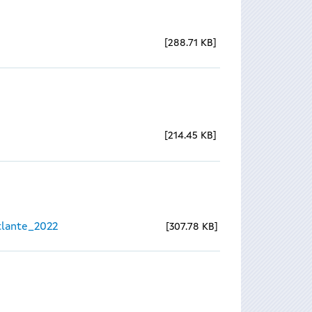
288.71 KB
214.45 KB
lante_2022
307.78 KB