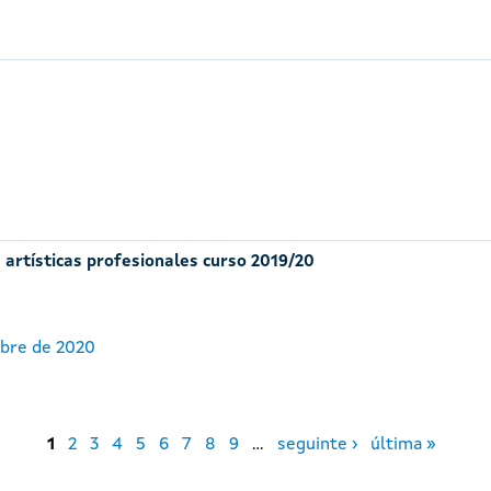
 artísticas profesionales curso 2019/20
ubre de 2020
1
2
3
4
5
6
7
8
9
…
seguinte ›
última »