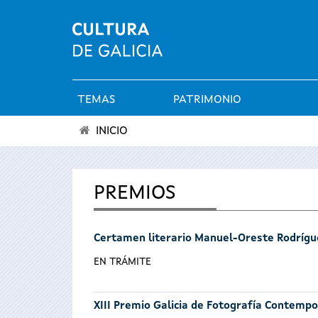
TEMAS
PATRIMONIO
Menú
INICIO
principal
Se
encuentra
PREMIOS
usted
Certamen literario Manuel-Oreste Rodrígu
aquí
EN TRÁMITE
XIII Premio Galicia de Fotografía Contemp