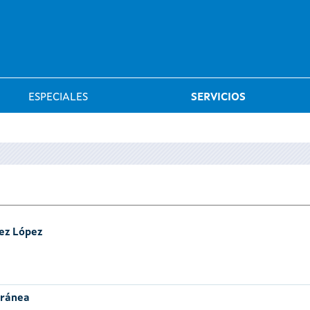
Saltar al menú
ESPECIALES
SERVICIOS
ez López
oránea