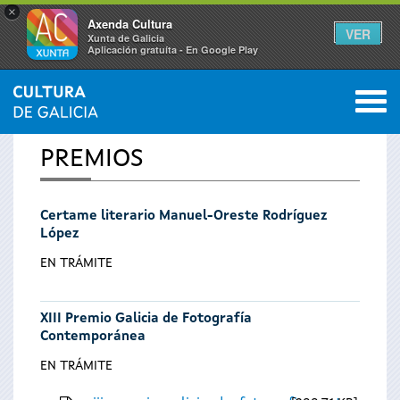
×
Axenda Cultura
VER
Xunta de Galicia
Aplicación gratuíta - En Google Play
Saltar al menú
M
INICIO
0
Vostede
PREMIOS
está
Certame literario Manuel-Oreste Rodríguez
aquí
López
EN TRÁMITE
XIII Premio Galicia de Fotografía
Contemporánea
EN TRÁMITE