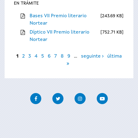
EN TRÁMITE
Bases VII Premio literario
243.69 KB
Nortear
Díptico VII Premio literario
752.71 KB
Nortear
Páxinas
1
2
3
4
5
6
7
8
9
…
seguinte ›
última
»
Facebook
Twitter
Instagram
Youtube