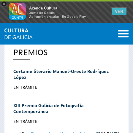
×
Axenda Cultura
VER
Xunta de Galicia
Aplicación gratuíta - En Google Play
Saltar al menú
M
INICIO
0
Vostede
PREMIOS
está
Certame literario Manuel-Oreste Rodríguez
aquí
López
EN TRÁMITE
XIII Premio Galicia de Fotografía
Contemporánea
EN TRÁMITE