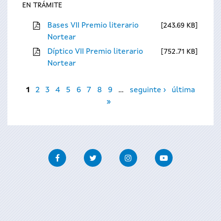
EN TRÁMITE
Bases VII Premio literario
243.69 KB
Nortear
Díptico VII Premio literario
752.71 KB
Nortear
Páxinas
1
2
3
4
5
6
7
8
9
…
seguinte ›
última
»
Facebook
Twitter
Instagram
Youtube