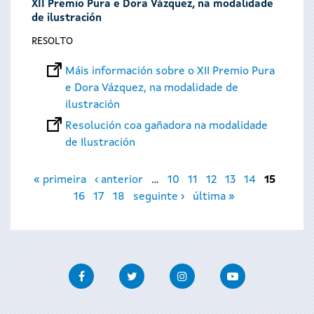
XII Premio Pura e Dora Vázquez, na modalidade
de ilustración
RESOLTO
Máis información sobre o XII Premio Pura
e Dora Vázquez, na modalidade de
ilustración
Resolución coa gañadora na modalidade
de Ilustración
Páxinas
« primeira
‹ anterior
…
10
11
12
13
14
15
16
17
18
seguinte ›
última »
Facebook
Twitter
Instagram
Youtube