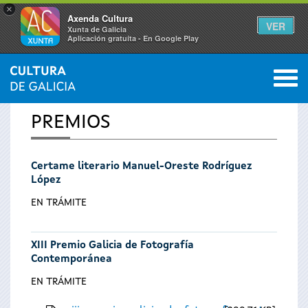
×
Axenda Cultura
VER
Xunta de Galicia
Aplicación gratuíta - En Google Play
Saltar al menú
M
INICIO
0
Vostede
PREMIOS
está
Certame literario Manuel-Oreste Rodríguez
aquí
López
EN TRÁMITE
XIII Premio Galicia de Fotografía
Contemporánea
EN TRÁMITE