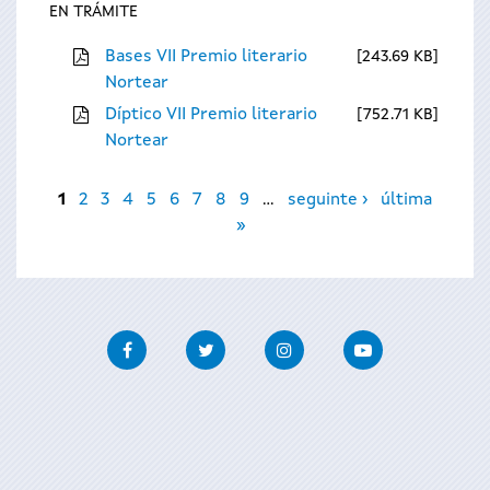
EN TRÁMITE
Bases VII Premio literario
243.69 KB
Nortear
Díptico VII Premio literario
752.71 KB
Nortear
Páxinas
1
2
3
4
5
6
7
8
9
…
seguinte ›
última
»
Facebook
Twitter
Instagram
Youtube