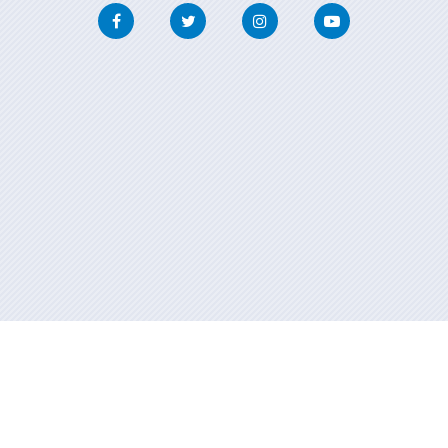
Facebook
Twitter
Instagram
Youtube
Información mantida e publicada na internet pola Xunta de Galicia
Atención á cidadanía