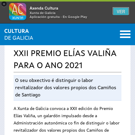
×
Axenda Cultura
VER
Xunta de Galicia
Aplicación gratuíta - En Google Play
Saltar al menú
M
INICIO
›
SERVIZOS
›
PREMIOS
0
Vostede
XXII PREMIO ELÍAS VALIÑA
está
PARA O ANO 2021
aquí
O seu obxectivo é distinguir o labor
revitalizador dos valores propios dos Camiños
de Santiago
A Xunta de Galicia convoca a XXII edición do Premio
Elías Valiña, un galardón impulsado desde a
Administración autonómica co fin de distinguir o labor
revitalizador dos valores propios dos Camiños de