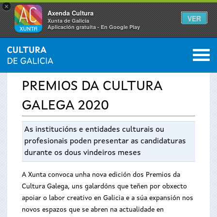
×
Axenda Cultura
VER
Xunta de Galicia
Aplicación gratuíta - En Google Play
Saltar al menú
M
INICIO
›
SERVIZOS
›
PREMIOS
0
Vostede
PREMIOS DA CULTURA
está
GALEGA 2020
aquí
As institucións e entidades culturais ou
profesionais poden presentar as candidaturas
durante os dous vindeiros meses
A Xunta convoca unha nova edición dos Premios da
Cultura Galega, uns galardóns que teñen por obxecto
apoiar o labor creativo en Galicia e a súa expansión nos
novos espazos que se abren na actualidade en