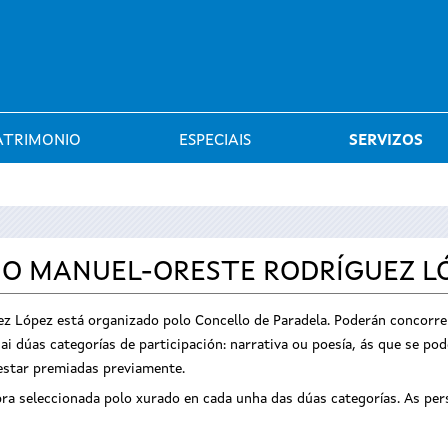
Saltar al menú
ATRIMONIO
ESPECIAIS
SERVIZOS
IO MANUEL-ORESTE RODRÍGUEZ L
z López está organizado polo Concello de Paradela. Poderán concorre
ai dúas categorías de participación: narrativa ou poesía, ás que se po
n estar premiadas previamente.
a seleccionada polo xurado en cada unha das dúas categorías. As pers