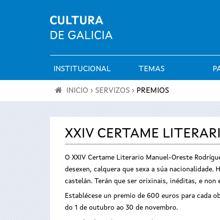
INSTITUCIONAL
TEMAS
P
Menú
INICIO
›
SERVIZOS
›
PREMIOS
principal
Vostede
está
XXIV CERTAME LITERAR
aquí
O XXIV Certame Literario Manuel-Oreste Rodrígue
desexen, calquera que sexa a súa nacionalidade. H
castelán. Terán que ser orixinais, inéditas, e no
Establécese un premio de 600 euros para cada obr
do 1 de outubro ao 30 de novembro.