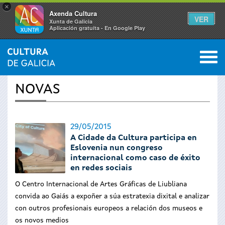
×
Axenda Cultura
VER
Xunta de Galicia
Aplicación gratuíta - En Google Play
Saltar al menú
M
INICIO
›
ACTUALIDADE
0
Vostede
NOVAS
está
aquí
29/05/2015
A Cidade da Cultura participa en
Eslovenia nun congreso
internacional como caso de éxito
en redes sociais
O Centro Internacional de Artes Gráficas de Liubliana
convida ao Gaiás a expoñer a súa estratexia dixital e analizar
con outros profesionais europeos a relación dos museos e
os novos medios