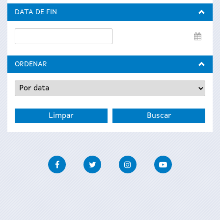
inicio
DATA DE FIN
Data
de
fin
ORDENAR
Facebook
Twitter
Instagram
Youtube