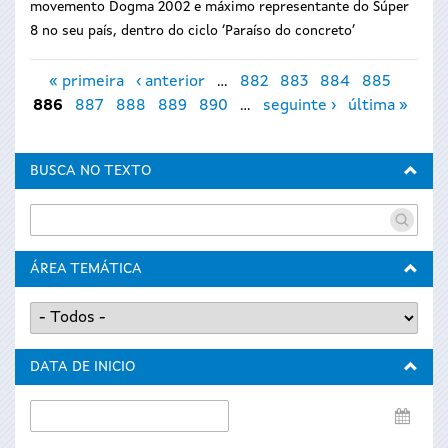
movemento Dogma 2002 e máximo representante do Súper
8 no seu país, dentro do ciclo ‘Paraíso do concreto’
Páxinas
« primeira
‹ anterior
…
882
883
884
885
886
887
888
889
890
…
seguinte ›
última »
BUSCA NO TEXTO
ÁREA TEMÁTICA
DATA DE INICIO
Data
de