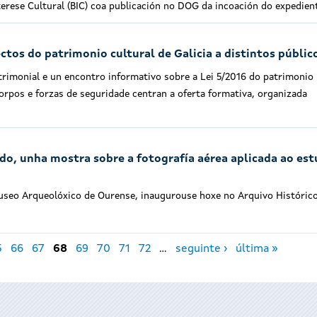
terese Cultural (BIC) coa publicación no DOG da incoación do expedien
tos do patrimonio cultural de Galicia a distintos públic
trimonial e un encontro informativo sobre a Lei 5/2016 do patrimonio
corpos e forzas de seguridade centran a oferta formativa, organizada
o, unha mostra sobre a fotografía aérea aplicada ao es
Museo Arqueolóxico de Ourense, inaugurouse hoxe no Arquivo Históric
5
66
67
68
69
70
71
72
…
seguinte ›
última »