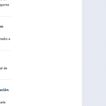
eporte
en
redio e
al de
ación
aile