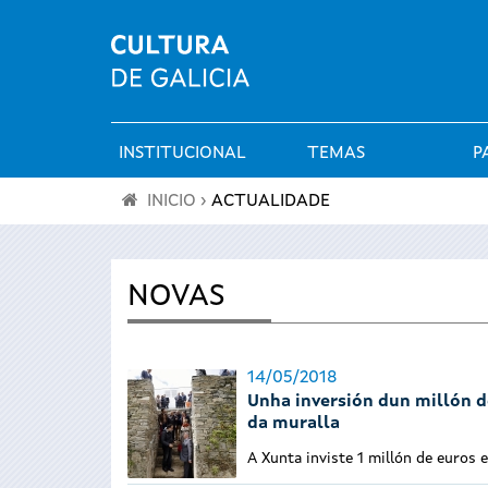
INSTITUCIONAL
TEMAS
P
Menú
INICIO
›
ACTUALIDADE
principal
Vostede
está
NOVAS
aquí
14/05/2018
Unha inversión dun millón d
da muralla
A Xunta inviste 1 millón de euros 