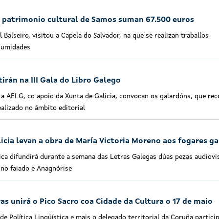
o patrimonio cultural de Samos suman 67.500 euros
 Balseiro, visitou a Capela do Salvador, na que se realizan traballos
 humidades
irán na III Gala do Libro Galego
e a AELG, co apoio da Xunta de Galicia, convocan os galardóns, que re
realizado no ámbito editorial
licia levan a obra de María Victoria Moreno aos fogares g
ca difundirá durante a semana das Letras Galegas dúas pezas audiovi
 no faiado e Anagnórise
as unirá o Pico Sacro coa Cidade da Cultura o 17 de maio
de Política Lingüística e mais o delegado territorial da Coruña partici