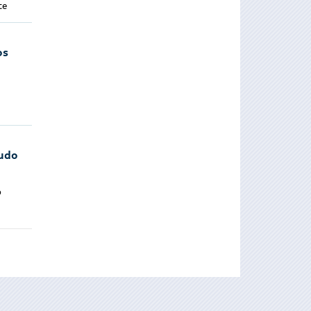
te
os
tudo
o