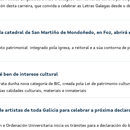
ón desta carreira, que convida a celebrar as Letras Galegas desde o d
da catedral de San Martiño de Mondoñedo, en Foz, abrirá 
o patrimonial integrado pola igrexa, a reitoral e a súa contorna de p
é ben de interese cultural
ata dunha nova categoría de BIC, creada pola Lei de patrimonio cultur
úas calidades culturais, materiais e inmateriais
de artistas de toda Galicia para celebrar a próxima declar
n e Ordenación Universitaria inicia os trámites para a declaración do b