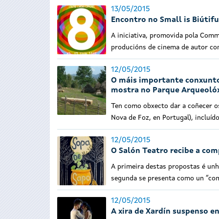
13/05/2015
Encontro no Small is Biútifu
A iniciativa, promovida pola Commi
producións de cinema de autor con
12/05/2015
O máis importante conxunto 
mostra no Parque Arqueoló
Ten como obxecto dar a coñecer os
Nova de Foz, en Portugal), incluí
12/05/2015
O Salón Teatro recibe a com
A primeira destas propostas é unha
segunda se presenta como un “com
12/05/2015
A xira de Xardín suspenso en