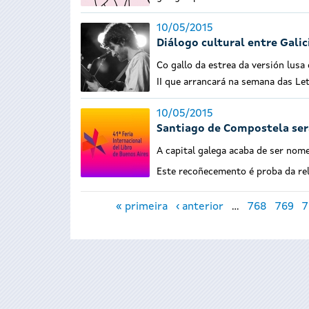
10/05/2015
Diálogo cultural entre Gali
Co gallo da estrea da versión lusa
II que arrancará na semana das Le
10/05/2015
Santiago de Compostela será
A capital galega acaba de ser nom
Este recoñecemento é proba da rele
Páxinas
« primeira
‹ anterior
…
768
769
7