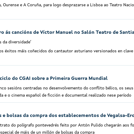
, Ourense e A Coruña, para logo desprazarse a Lisboa ao Teatro Nacio
iro ás cancións de Víctor Manuel no Salón Teatro de Santi
s da diversidade’
 os éxitos máis coñecidos do cantautor asturiano versionados en clave
ciclo do CGAI sobre a Primeira Guerra Mundial
inco sesións centradas no desenvolvemento do conflito bélico, os seus
nda e o cinema español de ficción e documental realizado nese período
eis e bolsas da compra dos establecementos de Vegalsa-Er
trato do polígrafo pontevedrés feito por Antón Pulido chegarán aos f
special de máis de un millón de bolsas da compra