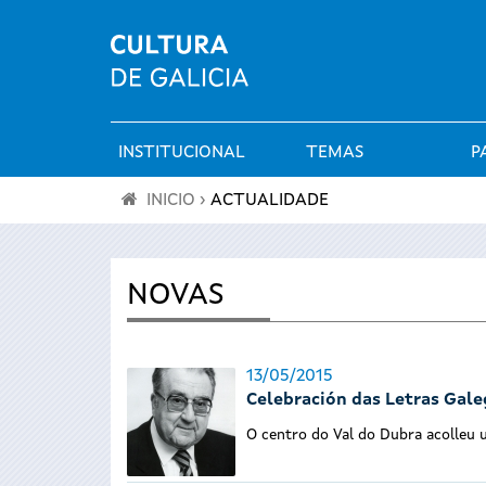
INSTITUCIONAL
TEMAS
P
Menú
INICIO
›
ACTUALIDADE
principal
Vostede
está
NOVAS
aquí
13/05/2015
Celebración das Letras Gal
O centro do Val do Dubra acolleu u