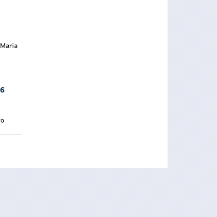
 Maria
16
ro