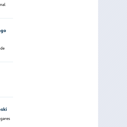
nal
ago
 de
oski
ogares