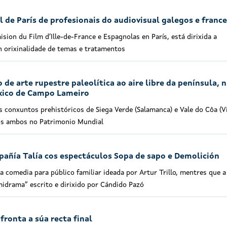
l de París de profesionais do audiovisual galegos e franc
sion du Film d’Ille-de-France e Espagnolas en París, está dirixida a
 orixinalidade de temas e tratamentos
de arte rupestre paleolítica ao aire libre da península, 
xico de Campo Lameiro
 conxuntos prehistóricos de Siega Verde (Salamanca) e Vale do Côa (Vi
dos ambos no Patrimonio Mundial
pañía Talía cos espectáculos Sopa de sapo e Demolición
 comedia para público familiar ideada por Artur Trillo, mentres que a
idrama” escrito e dirixido por Cándido Pazó
fronta a súa recta final