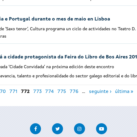
cia e Portugal durante o mes de maio en Lisboa
 de ‘Saxo tenor’, Cultura programa un ciclo de actividades no Teatro D.
tras
 a cidade protagonista da Feira do Libro de Bos Aires 20
eada ‘Cidade Convidada’ na próxima edición deste encontro
vancia, talento e profesionalidade do sector galego editorial e do lib
70
771
772
773
774
775
776
…
seguinte ›
última »
Facebook
Twitter
Instagram
Youtube