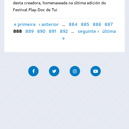
desta creadora, homenaxeada na última edición do
Festival Play-Doc de Tui
Páxinas
« primeira
‹ anterior
…
884
885
886
887
888
889
890
891
892
…
seguinte ›
última
»
Facebook
Twitter
Instagram
Youtube