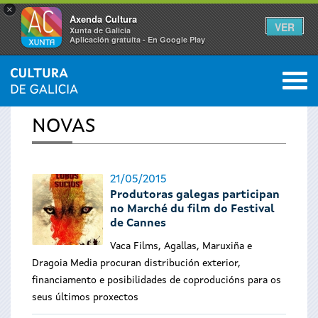
×
Axenda Cultura
VER
Xunta de Galicia
Aplicación gratuíta - En Google Play
Saltar al menú
M
INICIO
›
ACTUALIDADE
0
Vostede
NOVAS
está
aquí
21/05/2015
Produtoras galegas participan
no Marché du film do Festival
de Cannes
Vaca Films, Agallas, Maruxiña e
Dragoia Media procuran distribución exterior,
financiamento e posibilidades de coproducións para os
seus últimos proxectos