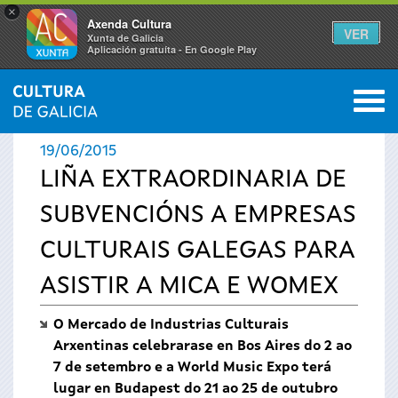
×
Axenda Cultura
VER
Xunta de Galicia
Aplicación gratuíta - En Google Play
Saltar al menú
M
INICIO
›
ACTUALIDADE
0
Vostede
19/06/2015
está
LIÑA EXTRAORDINARIA DE
SUBVENCIÓNS A EMPRESAS
aquí
CULTURAIS GALEGAS PARA
ASISTIR A MICA E WOMEX
O Mercado de Industrias Culturais
Arxentinas celebrarase en Bos Aires do 2 ao
7 de setembro e a World Music Expo terá
lugar en Budapest do 21 ao 25 de outubro