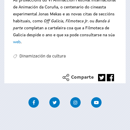
As proxeccións do VI Animacción Festival Internacional
de Animación da Coruña, o centenario do cineasta
experimental Jonas Mekas e as novas citas de seccións
habituais, como
Off Galicia
,
Filmoteca Jr
. ou
Banda á
parte
completan a carteleira coa que a Filmoteca de
Galicia despide o ano e que xa pode consultarse na súa
web
.
Dinamización da cultura
Comparte
Facebook
Twitter
Instagram
Youtube