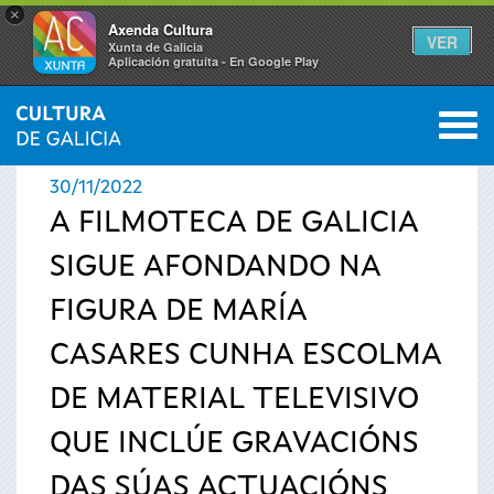
×
Axenda Cultura
VER
Xunta de Galicia
Aplicación gratuíta - En Google Play
Saltar al menú
M
INICIO
›
ACTUALIDADE
0
Vostede
30/11/2022
está
A FILMOTECA DE GALICIA
SIGUE AFONDANDO NA
aquí
FIGURA DE MARÍA
CASARES CUNHA ESCOLMA
DE MATERIAL TELEVISIVO
QUE INCLÚE GRAVACIÓNS
DAS SÚAS ACTUACIÓNS