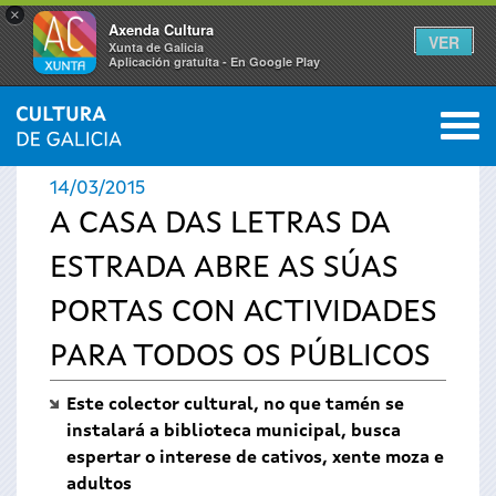
×
Axenda Cultura
VER
Xunta de Galicia
Aplicación gratuíta - En Google Play
Saltar al menú
M
INICIO
›
ACTUALIDADE
0
Vostede
14/03/2015
está
A CASA DAS LETRAS DA
ESTRADA ABRE AS SÚAS
aquí
PORTAS CON ACTIVIDADES
PARA TODOS OS PÚBLICOS
Este colector cultural, no que tamén se
instalará a biblioteca municipal, busca
espertar o interese de cativos, xente moza e
adultos