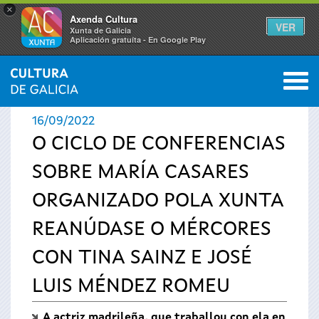
×
Axenda Cultura
VER
Xunta de Galicia
Aplicación gratuíta - En Google Play
Saltar al menú
M
INICIO
›
ACTUALIDADE
0
Vostede
16/09/2022
está
O CICLO DE CONFERENCIAS
SOBRE MARÍA CASARES
aquí
ORGANIZADO POLA XUNTA
REANÚDASE O MÉRCORES
CON TINA SAINZ E JOSÉ
LUIS MÉNDEZ ROMEU
A actriz madrileña, que traballou con ela en