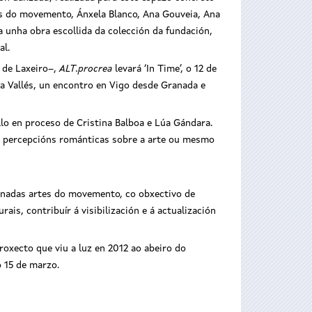
tes do movemento, Ánxela Blanco, Ana Gouveia, Ana
a unha obra escollida da colección da fundación,
al.
a de Laxeiro–,
ALT.procrea
levará ‘In Time’, o 12 de
na Vallés, un encontro en Vigo desde Granada e
llo en proceso de Cristina Balboa e Lúa Gándara.
as percepcións románticas sobre a arte ou mesmo
minadas artes do movemento, co obxectivo de
is, contribuír á visibilización e á actualización
oxecto que viu a luz en 2012 ao abeiro do
o 15 de marzo.