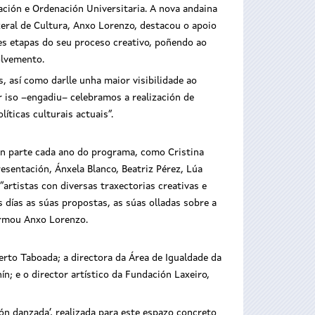
ación e Ordenación Universitaria. A nova andaina
 xeral de Cultura, Anxo Lorenzo, destacou o apoio
es etapas do seu proceso creativo, poñendo ao
olvemento.
 así como darlle unha maior visibilidade ao
r iso –engadiu– celebramos a realización de
íticas culturais actuais”.
man parte cada ano do programa, como Cristina
resentación, Ánxela Blanco, Beatriz Pérez, Lúa
“artistas con diversas traxectorias creativas e
días as súas propostas, as súas olladas sobre a
firmou Anxo Lorenzo.
rto Taboada; a directora da Área de Igualdade da
n; e o director artístico da Fundación Laxeiro,
ón danzada’, realizada para este espazo concreto