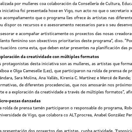
ealizada por mulleres coa colaboración da Consellería de Cultura, Educ
a iniciativa foi presentada hoxe en Vigo, nun acto no que o secretario
 o acompañamento que o programa lles ofrece ás artistas nas diferent
eu dispor os recursos e o asesoramento necesarios para o seu desenv
Asesorar e acompañar artisticamente os proxectos das nosas creadoras,
alento feminino son obxectivos prioritarios deste programa”, dixo. “Po
ctuacións coma esta, que deben estar presentes na planificación das pol
cretario xeral de Cultura, Anxo
xploración da creatividade con múltiples formatos
zo, participou na presentación do ALT
s protagonistas desta iniciativa son as mulleres, as artistas que for
ea en Feminino
alboa e Olga Cameselle (Lez), que participaron na rolda de prensa de p
ándara, Sara Molina, Ana Vallés, Kirenia C. Martínez e Mercé de Rande; 
ormativas, de diferentes procedencias, que nos amosarán nos próximos 
rte e a exploración da creatividade a través de múltiples formatos”, a
icro-pezas danzadas
a rolda de prensa tamén participaron o responsable do programa, Robe
niversidade de Vigo, que colabora co ALT.procrea, Anabel González Pení
a presentación dos proxectos das artistas, cunha actividade, ‘Exposici