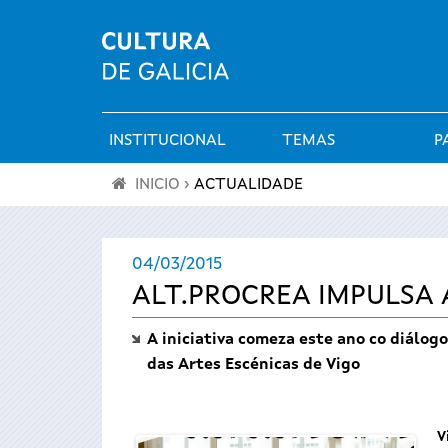
INSTITUCIONAL
TEMAS
P
Menú
INICIO
›
ACTUALIDADE
principal
Vostede
04/03/2015
está
ALT.PROCREA IMPULSA 
aquí
A iniciativa comeza este ano co diálog
das Artes Escénicas de Vigo
V