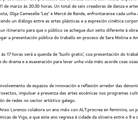
 11 de marzo ás 20:30 horas. Un total de seis creadoras de danza e ar
osta, Olga Cameselle ‘Lez’ e Mercé de Rande, enfrontaranse cada unha 
endo un diálogo entre as artes plásticas e a expresión cinética corpor
n itinerario para que o público se achegue dun xeito diferente á obr
lugar a presentación pública do traballo en proceso de Sara Molina e A
s 17 horas será a quenda de ‘Sushi gratis’, coa presentación do traba
de do drama e a esaxeración para levar unha vida máis acorde coas sú
senvolvemento de espazos de innovación e reflexión arredor das deno
oxectos, impulsar a presenza das artes escénicas nos programas cultura
ón de redes no sector artístico galego.
 Anxo Lorenzo colabora un ano máis con ALT.procrea en feminino, un pr
énicas de Vigo, e que este ano regresa á cidade da oliveira entre o 9 e 