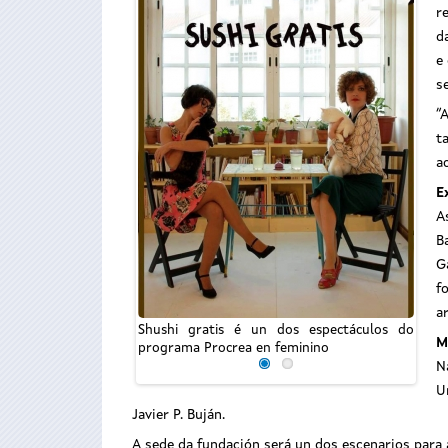
r
d
e
s
“
t
a
O se
E
Loren
A
Procr
B
G
f
a
Shushi gratis é un dos espectáculos do
M
programa Procrea en feminino
N
U
Javier P. Buján.
A sede da fundación será un dos escenarios para 