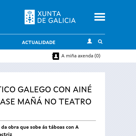
Menu
Toggle
ACTUALIDADE
search
A miña axenda (0)
TICO GALEGO CON AINÉ
ÉASE MAÑÁ NO TEATRO
 da obra que sobe ás táboas con A
ctriz