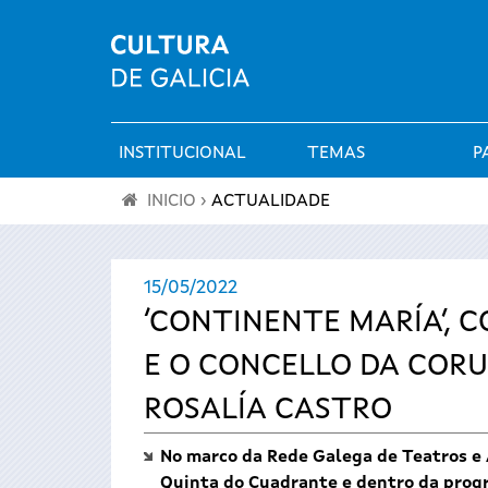
INSTITUCIONAL
TEMAS
P
Menú
INICIO
›
ACTUALIDADE
principal
Vostede
15/05/2022
está
‘CONTINENTE MARÍA’,
aquí
E O CONCELLO DA COR
ROSALÍA CASTRO
No marco da Rede Galega de Teatros e A
Quinta do Cuadrante e dentro da progr