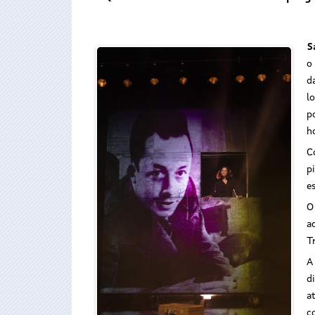
S
o
d
l
p
h
C
p
e
O
a
T
A
d
a
c