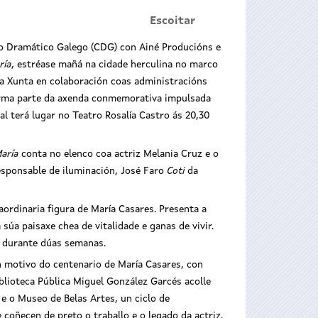
Escoitar
 Dramático Galego (CDG) con Ainé Producións e
ría
, estréase mañá na cidade herculina no marco
a Xunta en colaboración coas administracións
forma parte da axenda conmemorativa impulsada
al terá lugar no Teatro Rosalía Castro ás 20,30
aría
conta no elenco coa actriz Melania Cruz e o
esponsable de iluminación, José Faro
Coti
da
aordinaria figura de María Casares. Presenta a
úa paisaxe chea de vitalidade e ganas de vivir.
o durante dúas semanas.
 motivo do centenario de María Casares, con
blioteca Pública Miguel González Garcés acolle
 e o Museo de Belas Artes, un ciclo de
 coñecen de preto o traballo e o legado da actriz.