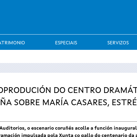
Saltar al menú
ATRIMONIO
ESPECIAIS
SERVIZOS
 COPRODUCIÓN DO CENTRO DRAMÁ
UÑA SOBRE MARÍA CASARES, ESTR
uditorios, o escenario coruñés acolle a función inaugural
amación impulsada pola Xunta co gallo do centenario da a