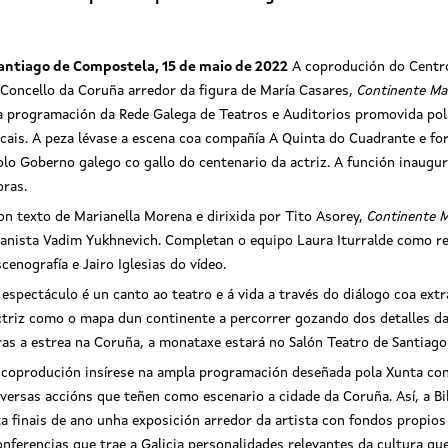
antiago de Compostela, 15 de maio de 2022
A coprodución do Centro
 Concello da Coruña arredor da figura de María Casares,
Continente Ma
a programación da Rede Galega de Teatros e Auditorios promovida pol
ocais. A peza lévase a escena coa compañía A Quinta do Cuadrante e 
olo Goberno galego co gallo do centenario da actriz. A función inaugur
oras.
on texto de Marianella Morena e dirixida por Tito Asorey,
Continente M
ianista Vadim Yukhnevich. Completan o equipo Laura Iturralde como r
scenografía e Jairo Iglesias do vídeo.
 espectáculo é un canto ao teatro e á vida a través do diálogo coa extr
ctriz como o mapa dun continente a percorrer gozando dos detalles da s
ras a estrea na Coruña, a monataxe estará no Salón Teatro de Santiag
 coprodución insírese na ampla programación deseñada pola Xunta con
iversas accións que teñen como escenario a cidade da Coruña. Así, a Bi
ta finais de ano unha exposición arredor da artista con fondos propios
onferencias que trae a Galicia personalidades relevantes da cultura que