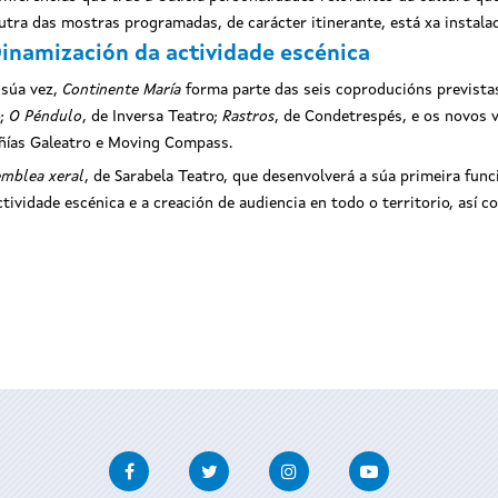
utra das mostras programadas, de carácter itinerante, está xa instala
inamización da actividade escénica
 súa vez,
Continente María
forma parte das seis coproducións previstas
o;
O Péndulo
, de Inversa Teatro;
Rastros
, de Condetrespés, e os novos
añías Galeatro e Moving Compass.
mblea xeral
, de Sarabela Teatro, que desenvolverá a súa primeira func
ividade escénica e a creación de audiencia en todo o territorio, así c
Facebook
Twitter
Instagram
Youtube