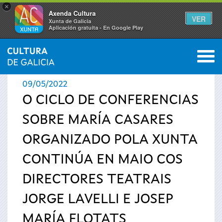
×
Axenda Cultura
VER
Xunta de Galicia
Aplicación gratuíta - En Google Play
Saltar al menú
M
INICIO
›
ACTUALIDADE
0
Vostede
09/05/2022
está
O CICLO DE CONFERENCIAS
SOBRE MARÍA CASARES
aquí
ORGANIZADO POLA XUNTA
CONTINÚA EN MAIO COS
DIRECTORES TEATRAIS
JORGE LAVELLI E JOSEP
MARÍA FLOTATS