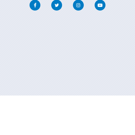
Facebook
Twitter
Instagram
Youtube
Información mantida e publicada na internet pola Xunta de Galicia
Atención á cidadanía