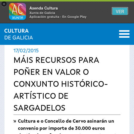
×
Axenda Cultura
VER
Xunta de Galicia
Aplicación gratuíta - En Google Play
Saltar al menú
M
INICIO
›
ACTUALIDADE
0
Vostede
17/02/2015
está
MÁIS RECURSOS PARA
POÑER EN VALOR O
aquí
CONXUNTO HISTÓRICO-
ARTÍSTICO DE
SARGADELOS
Cultura e o Concello de Cervo asinarán un
convenio por importe de 30.000 euros