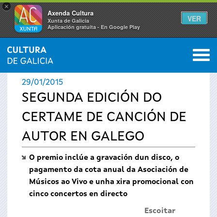
×
Axenda Cultura
VER
Xunta de Galicia
Aplicación gratuíta - En Google Play
Saltar al menú
M
INICIO
›
ACTUALIDADE
0
Vostede
29/01/2015
está
SEGUNDA EDICIÓN DO
CERTAME DE CANCIÓN DE
aquí
AUTOR EN GALEGO
O premio inclúe a gravación dun disco, o
pagamento da cota anual da Asociación de
Músicos ao Vivo e unha xira promocional con
cinco concertos en directo
Escoitar