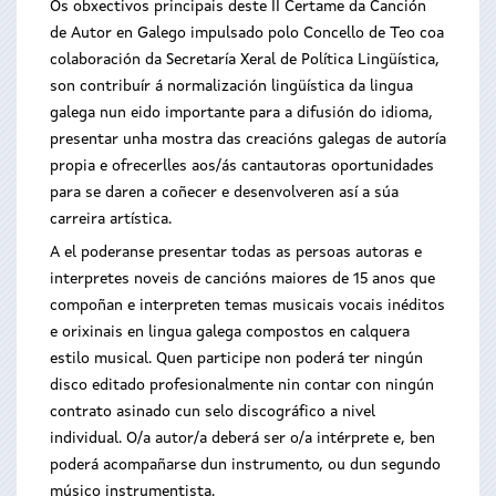
Os obxectivos principais deste II Certame da Canción
de Autor en Galego impulsado polo Concello de Teo coa
colaboración da Secretaría Xeral de Política Lingüística,
son contribuír á normalización lingüística da lingua
galega nun eido importante para a difusión do idioma,
presentar unha mostra das creacións galegas de autoría
propia e ofrecerlles aos/ás cantautoras oportunidades
para se daren a coñecer e desenvolveren así a súa
carreira artística.
A el poderanse presentar todas as persoas autoras e
interpretes noveis de cancións maiores de 15 anos que
compoñan e interpreten temas musicais vocais inéditos
e orixinais en lingua galega compostos en calquera
estilo musical. Quen participe non poderá ter ningún
disco editado profesionalmente nin contar con ningún
contrato asinado cun selo discográfico a nivel
individual. O/a autor/a deberá ser o/a intérprete e, ben
poderá acompañarse dun instrumento, ou dun segundo
músico instrumentista.