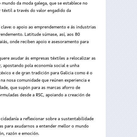
 mundo da moda galega, que se establece no
 téxtil a través do valor engadido da
s clave: o apoio ao emprendemento e ás industrias
rendemento. Latitude súmase, así, aos 80
Gaiás, onde reciben apoio e asesoramento para
re axudar ás empresas téxtiles a relocalizar as
r, apostando pola economía social e unha
atéxico e de gran tradición para Galicia como é o
s na nosa comunidade que reúnen experiencia e
dade, que supón para as marcas aforro de
 formuladas desde a RSC, apoiando a creación de
 cidadanía a reflexionar sobre a sustentabilidade
eas para axudarnos a entender mellor o mundo
ión, razón e emoción.