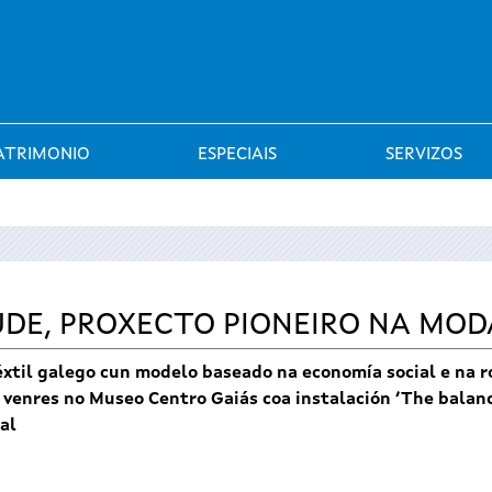
Saltar al menú
ATRIMONIO
ESPECIAIS
SERVIZOS
UDE, PROXECTO PIONEIRO NA MOD
téxtil galego cun modelo baseado na economía social e na r
 venres no Museo Centro Gaiás coa instalación ‘The balance
al