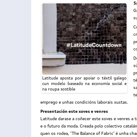
S
G
s
C
c
p
c
D
s
p
Latitude aposta por apoiar o téxtil galego
t
cun modelo baseado na economía social e
s
na roupa sostible
t
emprego e unhas condicións laborais xustas.
Presentación este xoves e venres
Latitude darase a coñecer este xoves e venres a t
e o futuro da moda. Creada polo colectivo catal
quen os rodea, ‘The Balance of Fabric’ é unha cha