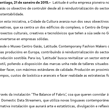
antiago, 21 de xaneiro de 2015.-
Latitude é unha empresa pioneira no
aiás co obxectivo de contrubír desde alí á reindustrialización do sector
ustentabilidade.
on esta iniciativa, a Cidade da Cultura avanza nun dos seus obxectivo
reativas, que xa centra un dos edificios do complexo, o Centro de Emp
roxectos culturais, creativos e tecnolóxicos que teñen a súa sede no 
onverterse en empresas sólidas.
esde o Museo Centro Gaiás, Latitude. Contemporany Fashion Makers que
úas producións en Europa, contribuíndo á reindustrialización do secto
rodución sostible. Para iso, ‘Latitude’ busca revitalizar un sector estr
éxtil, poñendo a disposición das marcas unha rede de talleres situado
aber facer, con máximos estándares de calidade. Produción en proximi
empos, custos de loxística e aranceis e facer realidade as estratexias
ravés da instalación ‘The Balance of Fabric’, coa que queren convidar á
án Domestic Data Streamers, que utiliza novas linguaxes contemporán
mativa instalación que aunará arte e estatísticas, divulgación e reflex