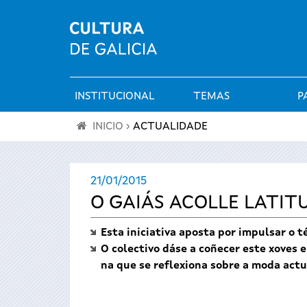
INSTITUCIONAL
TEMAS
P
Menú
INICIO
›
ACTUALIDADE
principal
Vostede
21/01/2015
está
O GAIÁS ACOLLE LATIT
aquí
Esta iniciativa aposta por impulsar o 
O colectivo dáse a coñecer este xoves e
na que se reflexiona sobre a moda actu