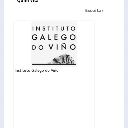
Quim Vila
Escoitar
Instituto Galego do Viño
O titular de C
Ordenación Univer
Abad, participou 
segunda edición
Sumiller Profesiona