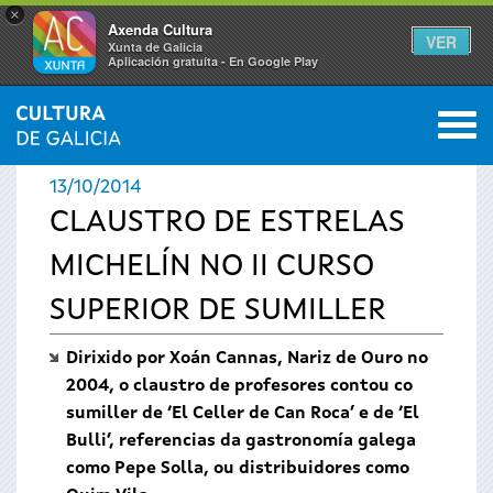
×
Axenda Cultura
VER
Xunta de Galicia
Aplicación gratuíta - En Google Play
Saltar al menú
M
INICIO
›
ACTUALIDADE
0
Vostede
13/10/2014
está
CLAUSTRO DE ESTRELAS
MICHELÍN NO II CURSO
aquí
SUPERIOR DE SUMILLER
Dirixido por Xoán Cannas, Nariz de Ouro no
2004, o claustro de profesores contou co
sumiller de ‘El Celler de Can Roca’ e de ‘El
Bulli’, referencias da gastronomía galega
como Pepe Solla, ou distribuidores como