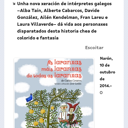
Unha nova xeración de intérpretes galegos
–Alba Taín, Alberte Cabarcos, Davide
González, Ailén Kendelman, Fran Lareu e
Laura Villaverde– dá vida aos personaxes
disparatados desta historia chea de
colorido e fantasía
Escoitar
Narón,
10 de
outubro
de
2014.-
O