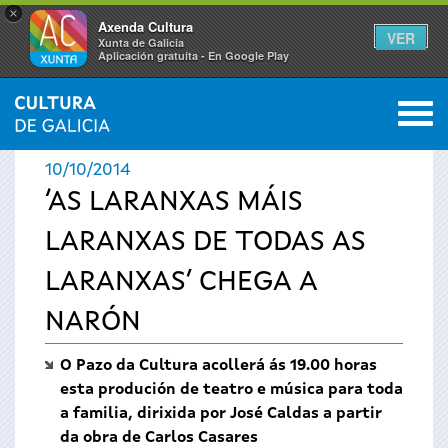
×
Axenda Cultura
VER
Xunta de Galicia
Aplicación gratuíta - En Google Play
Saltar al menú
M
INICIO
›
ACTUALIDADE
0
Vostede
10/10/2014
está
‘AS LARANXAS MÁIS
LARANXAS DE TODAS AS
aquí
LARANXAS’ CHEGA A
NARÓN
O Pazo da Cultura acollerá ás 19.00 horas
esta produción de teatro e música para toda
a familia, dirixida por José Caldas a partir
da obra de Carlos Casares