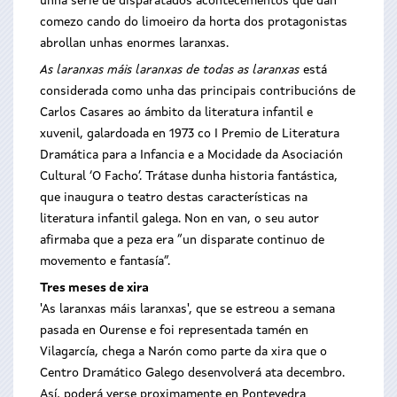
unha serie de disparatados acontecementos que dan
comezo cando do limoeiro da horta dos protagonistas
abrollan unhas enormes laranxas.
As laranxas máis laranxas de todas as laranxas
está
considerada como unha das principais contribucións de
Carlos Casares ao ámbito da literatura infantil e
xuvenil, galardoada en 1973 co I Premio de Literatura
Dramática para a Infancia e a Mocidade da Asociación
Cultural ‘O Facho’. Trátase dunha historia fantástica,
que inaugura o teatro destas características na
literatura infantil galega. Non en van, o seu autor
afirmaba que a peza era “un disparate continuo de
movemento e fantasía”.
Tres meses de xira
'As laranxas máis laranxas', que se estreou a semana
pasada en Ourense e foi representada tamén en
Vilagarcía, chega a Narón como parte da xira que o
Centro Dramático Galego desenvolverá ata decembro.
Así, poderá verse proximamente en Pontevedra