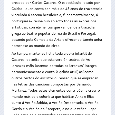
creados por Carlos Casares. O espectáculo ideado por
Caldas –quen conta con máis de 45 anos de traxectoria
vinculada á escena brasileira e, fundamentalmente, á
portuguesa– reúne nun só acto todas as expresións
artísticas, con elementos que van dende a traxedia
grega ao teatro popular de rúa de Brasil e Portugal,
pasando pola Comedia da Arte e ofrecendo tamén unha
homenaxe ao mundo do circo.
Ao tempo, mantense fiel a toda a obra infantil de
Casares, de xeito que esta versión teatral de ‘As
laranxas máis laranxas de todas as laranxas’ integra
harmoniosamente o conto ‘A galiña azul’, así como
outros textos do escritor ourensán que se empregan
nas letras das cancións compostas por Bernardo
Martínez. Todos estes elementos contribúen a crear o
mundo máxico e colorista que habitan Anxa e Elías,
xunto á Veciña Sabida, a Veciña Desdentada, o Veciño
Gordo e o Veciño da Escopeta, e no que teñen lugar