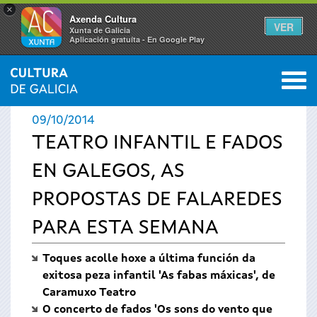
×
Axenda Cultura
VER
Xunta de Galicia
Aplicación gratuíta - En Google Play
Saltar al menú
M
INICIO
›
ACTUALIDADE
0
Vostede
09/10/2014
está
TEATRO INFANTIL E FADOS
EN GALEGOS, AS
aquí
PROPOSTAS DE FALAREDES
PARA ESTA SEMANA
Toques acolle hoxe a última función da
exitosa peza infantil 'As fabas máxicas', de
Caramuxo Teatro
O concerto de fados 'Os sons do vento que