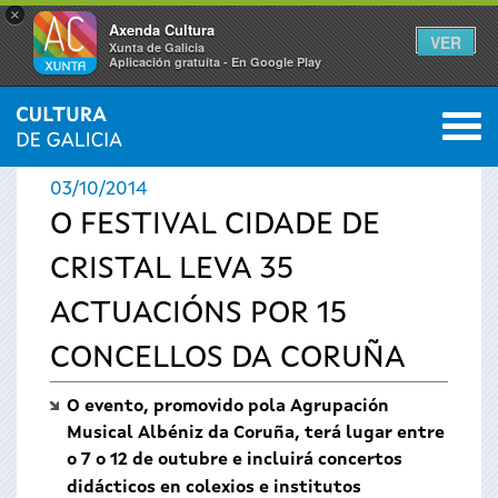
×
Axenda Cultura
VER
Xunta de Galicia
Aplicación gratuíta - En Google Play
Saltar al menú
M
INICIO
›
ACTUALIDADE
0
Vostede
03/10/2014
está
O FESTIVAL CIDADE DE
CRISTAL LEVA 35
aquí
ACTUACIÓNS POR 15
CONCELLOS DA CORUÑA
O evento, promovido pola Agrupación
Musical Albéniz da Coruña, terá lugar entre
o 7 o 12 de outubre e
incluirá concertos
didácticos en colexios e institutos