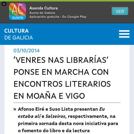
×
Axenda Cultura
VER
Xunta de Galicia
Aplicación gratuíta - En Google Play
Saltar al menú
M
INICIO
›
ACTUALIDADE
0
Vostede
03/10/2014
está
‘VENRES NAS LIBRARÍAS’
PONSE EN MARCHA CON
aquí
ENCONTROS LITERARIOS
EN MOAÑA E VIGO
Afonso Eiré e Suso Lista presentan
Eu
estaba alí
e
Salseiros
, respectivamente, na
primeira xornada desta nova iniciativa para
o fomento do libro e da lectura