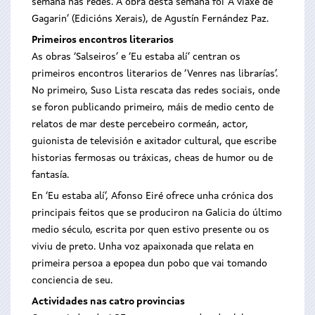
semana nas redes. A obra desta semana foi ‘A viaxe de
Gagarin’ (Edicións Xerais), de Agustín Fernández Paz.
Primeiros encontros literarios
As obras ‘Salseiros’ e ‘Eu estaba alí’ centran os
primeiros encontros literarios de ‘Venres nas librarías’.
No primeiro, Suso Lista rescata das redes sociais, onde
se foron publicando primeiro, máis de medio cento de
relatos de mar deste percebeiro cormeán, actor,
guionista de televisión e axitador cultural, que escribe
historias fermosas ou tráxicas, cheas de humor ou de
fantasía.
En ‘Eu estaba alí’, Afonso Eiré ofrece unha crónica dos
principais feitos que se produciron na Galicia do último
medio século, escrita por quen estivo presente ou os
viviu de preto. Unha voz apaixonada que relata en
primeira persoa a epopea dun pobo que vai tomando
conciencia de seu.
Actividades nas catro provincias