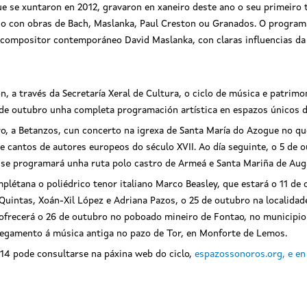
 se xuntaron en 2012, gravaron en xaneiro deste ano o seu primeiro tr
ico con obras de Bach, Maslanka, Paul Creston ou Granados. O program
do compositor contemporáneo David Maslanka, con claras influencias da
, a través da Secretaría Xeral de Cultura, o ciclo de música e patrim
 de outubro unha completa programación artística en espazos únicos d
ro, a Betanzos, cun concerto na igrexa de Santa María do Azogue no 
cantos de autores europeos do século XVII. Ao día seguinte, o 5 de ou
se programará unha ruta polo castro de Armeá e Santa Mariña de Aug
létana o poliédrico tenor italiano Marco Beasley, que estará o 11 de
intas, Xoán-Xil López e Adriana Pazos, o 25 de outubro na localidade 
ofrecerá o 26 de outubro no poboado mineiro de Fontao, no municipio 
hegamento á música antiga no pazo de Tor, en Monforte de Lemos.
4 pode consultarse na páxina web do ciclo,
espazossonoros.org, e en