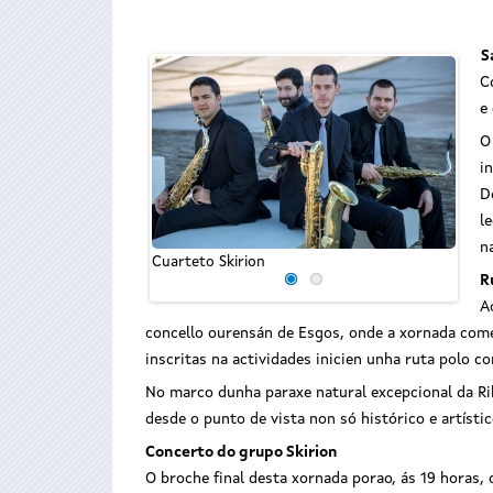
S
C
e
O
i
D
Coro 
l
n
Cuarteto Skirion
R
A
concello ourensán de Esgos, onde a xornada comez
inscritas na actividades inicien unha ruta polo 
No marco dunha paraxe natural excepcional da Rib
desde o punto de vista non só histórico e artíst
Concerto do grupo Skirion
O broche final desta xornada porao, ás 19 horas,