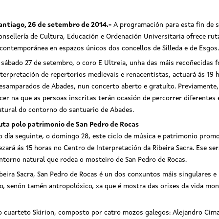
antiago, 26 de setembro de 2014.-
A programación para esta fin de 
onsellería de Cultura, Educación e Ordenación Universitaria ofrece ru
 contemporánea en espazos únicos dos concellos de Silleda e de Esgos.
 sábado 27 de setembro, o coro E Ultreia, unha das máis recoñecidas f
nterpretación de repertorios medievais e renacentistas, actuará ás 19 
esamparados de Abades, nun concerto aberto e gratuíto. Previamente
Ultreia
ecer na que as persoas inscritas terán ocasión de percorrer diferentes 
atural do contorno do santuario de Abades.
uta polo patrimonio de San Pedro de Rocas
o día seguinte, o domingo 28, este ciclo de música e patrimonio promov
ará ás 15 horas no Centro de Interpretación da Ribeira Sacra. Ese ser
contorno natural que rodea o mosteiro de San Pedro de Rocas.
eira Sacra, San Pedro de Rocas é un dos conxuntos máis singulares e 
ico, senón tamén antropolóxico, xa que é mostra das orixes da vida mon
 o cuarteto Skirion, composto por catro mozos galegos: Alejandro Cima