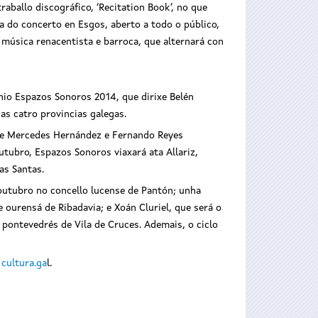
aballo discográfico, ‘Recitation Book’, no que
a do concerto en Esgos, aberto a todo o público,
 música renacentista e barroca, que alternará con
onio Espazos Sonoros 2014, que dirixe Belén
as catro provincias galegas.
que Mercedes Hernández e Fernando Reyes
tubro, Espazos Sonoros viaxará ata Allariz,
as Santas.
 outubro no concello lucense de Pantón; unha
ourensá de Ribadavia; e Xoán Cluriel, que será o
pontevedrés de Vila de Cruces. Ademais, o ciclo
 cultura.ga
l.