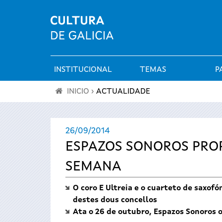
INSTITUCIONAL
TEMAS
P
Menú
INICIO
›
ACTUALIDADE
principal
Vostede
26/09/2014
está
ESPAZOS SONOROS PRO
aquí
SEMANA
O coro E Ultreia e o cuarteto de saxof
destes dous concellos
Ata o 26 de outubro, Espazos Sonoros o