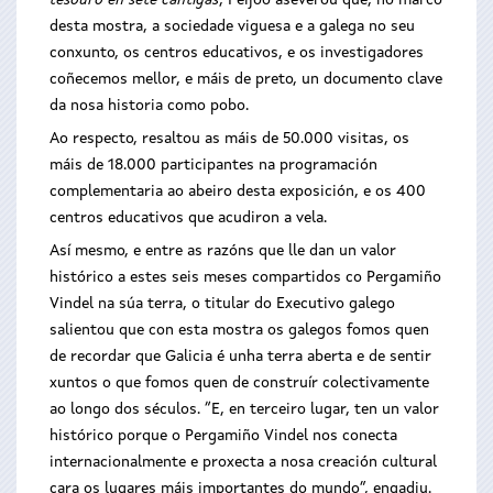
tesouro en sete cantigas
, Feijóo aseverou que, no marco
desta mostra, a sociedade viguesa e a galega no seu
conxunto, os centros educativos, e os investigadores
coñecemos mellor, e máis de preto, un documento clave
da nosa historia como pobo.
Ao respecto, resaltou as máis de 50.000 visitas, os
máis de 18.000 participantes na programación
complementaria ao abeiro desta exposición, e os 400
centros educativos que acudiron a vela.
Así mesmo, e entre as razóns que lle dan un valor
histórico a estes seis meses compartidos co Pergamiño
Vindel na súa terra, o titular do Executivo galego
salientou que con esta mostra os galegos fomos quen
de recordar que Galicia é unha terra aberta e de sentir
xuntos o que fomos quen de construír colectivamente
ao longo dos séculos. “E, en terceiro lugar, ten un valor
histórico porque o Pergamiño Vindel nos conecta
internacionalmente e proxecta a nosa creación cultural
cara os lugares máis importantes do mundo”, engadiu.