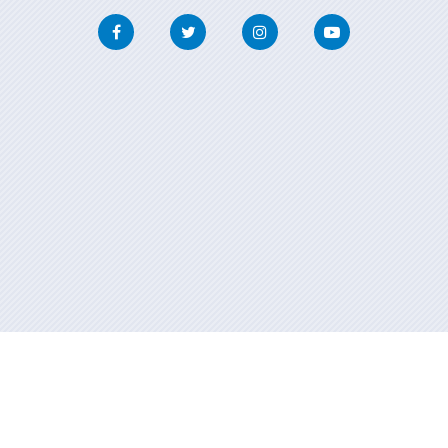
Facebook
Twitter
Instagram
Youtube
Información mantida e publicada na internet pola Xunta de Galicia