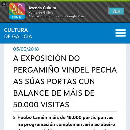
×
Axenda Cultura
VER
Xunta de Galicia
Aplicación gratuíta - En Google Play
Saltar al menú
M
INICIO
›
ACTUALIDADE
0
Vostede
05/03/2018
está
A EXPOSICIÓN DO
PERGAMIÑO VINDEL PECHA
aquí
AS SÚAS PORTAS CUN
BALANCE DE MÁIS DE
50.000 VISITAS
Houbo tamén máis de 18.000 participantes
na programación complementaria ao abeiro