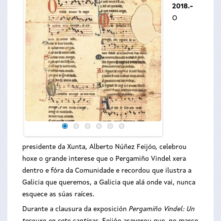
2018.-
O
O presidente da Xu
na clausura da exp
Un tesouro en sete
presidente da Xunta, Alberto Núñez Feijóo, celebrou
hoxe o grande interese que o Pergamiño Vindel xera
dentro e fóra da Comunidade e recordou que ilustra a
Galicia que queremos, a Galicia que alá onde vai, nunca
esquece as súas raíces.
Durante a clausura da exposición
Pergamiño Vindel: Un