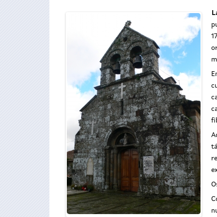
L
p
1
o
m
E
c
c
c
f
A
t
r
e
O
C
n