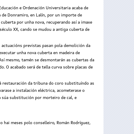
 Educación e Ordenación Universitaria acaba de
ía de Donramiro, en Lalín, por un importe de
l cuberta por unha nova, recuperando así a imaxe
o século XX, cando se mudou a antiga cuberta de
s actuacións previstas pasan pola demolición da
e executar unha nova cuberta en madeira de
a. Así mesmo, tamén se desmontarán as cubertas da
o. O acabado será de tella curva sobre placas de
á restauración da tribuna do coro substituíndo as
varase a instalación eléctrica, acometerase o
súa substitución por morteiro de cal, e
o hai meses polo conselleiro, Román Rodríguez,