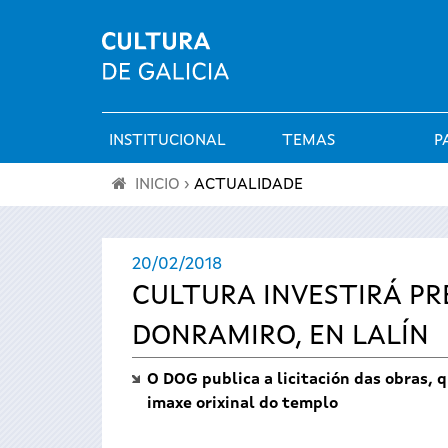
INSTITUCIONAL
TEMAS
P
Menú
INICIO
›
ACTUALIDADE
principal
Vostede
20/02/2018
está
CULTURA INVESTIRÁ PR
aquí
DONRAMIRO, EN LALÍN
O DOG publica a licitación das obras,
imaxe orixinal do templo