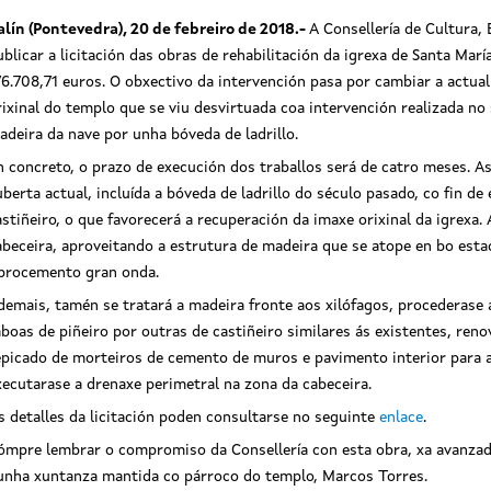
alín (Pontevedra), 20 de febreiro de 2018
.-
A Consellería de Cultura,
ublicar a licitación das obras de rehabilitación da igrexa de Santa Mar
76.708,71 euros. O obxectivo da intervención pasa por cambiar a actua
rixinal do templo que se viu desvirtuada coa intervención realizada n
adeira da nave por unha bóveda de ladrillo.
n concreto, o prazo de execución dos traballos será de catro meses. A
uberta actual, incluída a bóveda de ladrillo do século pasado, co fin d
astiñeiro, o que favorecerá a recuperación da imaxe orixinal da igrex
abeceira, aproveitando a estrutura de madeira que se atope en bo estad
ibrocemento gran onda.
demais, tamén se tratará a madeira fronte aos xilófagos, procederase 
áboas de piñeiro por outras de castiñeiro similares ás existentes, reno
epicado de morteiros de cemento de muros e pavimento interior para a 
xecutarase a drenaxe perimetral na zona da cabeceira.
s detalles da licitación poden consultarse no seguinte
enlace
.
ómpre lembrar o compromiso da Consellería con esta obra, xa avanzad
unha xuntanza mantida co párroco do templo, Marcos Torres.