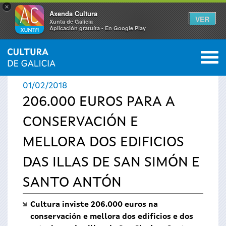
×
Axenda Cultura
VER
Xunta de Galicia
Aplicación gratuíta - En Google Play
Saltar al menú
M
INICIO
›
ACTUALIDADE
0
Vostede
01/02/2018
está
206.000 EUROS PARA A
CONSERVACIÓN E
aquí
MELLORA DOS EDIFICIOS
DAS ILLAS DE SAN SIMÓN E
SANTO ANTÓN
Cultura inviste 206.000 euros na
conservación e mellora dos edificios e dos