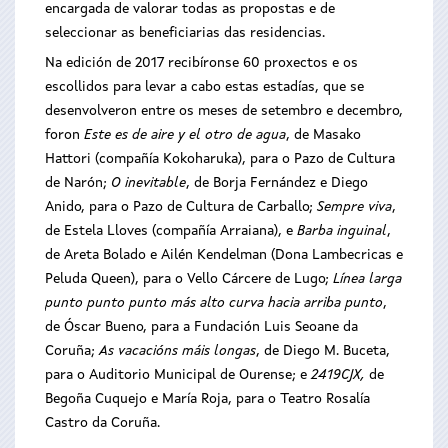
encargada de valorar todas as propostas e de
seleccionar as beneficiarias das residencias.
Na edición de 2017 recibíronse 60 proxectos e os
escollidos para levar a cabo estas estadías, que se
desenvolveron entre os meses de setembro e decembro,
foron
Este es de aire
y el otro de agua
, de Masako
Hattori (compañía Kokoharuka), para o Pazo de Cultura
de Narón;
O inevitable
, de Borja Fernández e Diego
Anido, para o Pazo de Cultura de Carballo;
Sempre viva
,
de Estela Lloves (compañía Arraiana), e
Barba inguinal
,
de Areta Bolado e Ailén Kendelman (Dona Lambecricas e
Peluda Queen), para o Vello Cárcere de Lugo;
Línea larga
punto punto punto más alto curva hacia arriba punto
,
de Óscar Bueno, para a Fundación Luis Seoane da
Coruña;
As vacacións máis longas
, de Diego M. Buceta,
para o Auditorio Municipal de Ourense; e
2419CJX
,
de
Begoña Cuquejo e María Roja, para o Teatro Rosalía
Castro da Coruña.