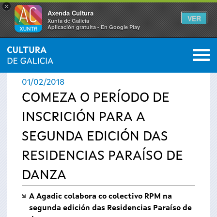
×
Axenda Cultura
VER
Xunta de Galicia
Aplicación gratuíta - En Google Play
Saltar al menú
M
INICIO
›
ACTUALIDADE
0
Vostede
01/02/2018
está
COMEZA O PERÍODO DE
INSCRICIÓN PARA A
aquí
SEGUNDA EDICIÓN DAS
RESIDENCIAS PARAÍSO DE
DANZA
A Agadic colabora co colectivo RPM na
segunda edición das Residencias Paraíso de