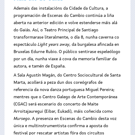
Ademais das instalacións da Cidade da Cultura, a
programación de Escenas do Cambio continúa a liña
aberta na anterior edición e volve estenderse máis alá
do Gaiás. Así, o Teatro Principal de Santiago
transformarase literalmente, o día 8, nunha caverna co
espectáculo
Light years away
, da burgalesa afincada en
Bruxelas Edurne Rubio. O público sentirase espeleólogo
por un día, nunha viaxe á cova da memoria familiar da
autora, e tamén de España.
A Sala Agustín Magán, do Centro Sociocultural de Santa
Marta, acollerá a peza dun dos coreógrafos de
referencia da nova danza portuguesa Miguel Pereira;
mentres que o Centro Galego de Arte Contemporánea
(CGAC) será escenario do concerto de Maite
Arroitajauregui (Eibar, Eukadi), máis coñecida como
Mursego
. A presenza en Escenas do Cambio desta voz
única e multinstrumentista confirma a aposta do
festival por rescatar artistas fóra dos circuítos