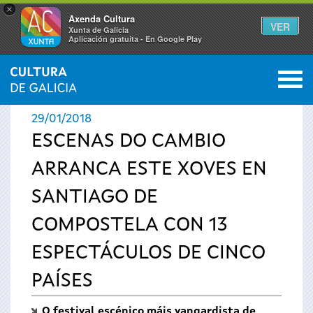
×
Axenda Cultura
VER
Xunta de Galicia
Aplicación gratuíta - En Google Play
Saltar al menú
M
INICIO
›
ACTUALIDADE
0
Vostede
29/01/2018
está
ESCENAS DO CAMBIO
ARRANCA ESTE XOVES EN
aquí
SANTIAGO DE
COMPOSTELA CON 13
ESPECTÁCULOS DE CINCO
PAÍSES
O festival escénico máis vangardista de