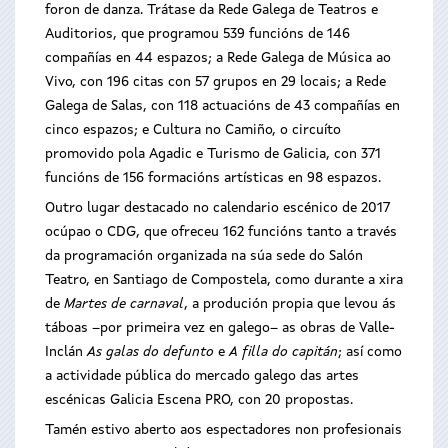
foron de danza. Trátase da Rede Galega de Teatros e
Auditorios, que programou 539 funcións de 146
compañías en 44 espazos; a Rede Galega de Música ao
Vivo, con 196 citas con 57 grupos en 29 locais; a Rede
Galega de Salas, con 118 actuacións de 43 compañías en
cinco espazos; e Cultura no Camiño, o circuíto
promovido pola Agadic e Turismo de Galicia, con 371
funcións de 156 formacións artísticas en 98 espazos.
Outro lugar destacado no calendario escénico de 2017
ocúpao o CDG, que ofreceu 162 funcións tanto a través
da programación organizada na súa sede do Salón
Teatro, en Santiago de Compostela, como durante a xira
de
Martes de carnaval
, a produción propia que levou ás
táboas –por primeira vez en galego– as obras de Valle-
Inclán
As galas do defunto
e
A filla do capitán
; así como
a actividade pública do mercado galego das artes
escénicas Galicia Escena PRO, con 20 propostas.
Tamén estivo aberto aos espectadores non profesionais