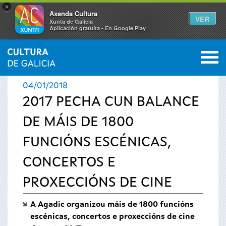
×
Axenda Cultura
VER
Xunta de Galicia
Aplicación gratuíta - En Google Play
Saltar al menú
M
INICIO
›
ACTUALIDADE
0
Vostede
04/01/2018
está
2017 PECHA CUN BALANCE
DE MÁIS DE 1800
aquí
FUNCIÓNS ESCÉNICAS,
CONCERTOS E
PROXECCIÓNS DE CINE
A Agadic organizou máis de 1800 funcións
escénicas, concertos e proxeccións de cine