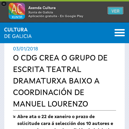
×
Axenda Cultura
VER
Xunta de Galicia
Aplicación gratuíta - En Google Play
Saltar al menú
M
INICIO
›
ACTUALIDADE
0
Vostede
03/01/2018
está
O CDG CREA O GRUPO DE
ESCRITA TEATRAL
aquí
DRAMATURXA BAIXO A
COORDINACIÓN DE
MANUEL LOURENZO
Abre ata o 22 de xaneiro o prazo de
solicitude cara á selección dos 10 autores e