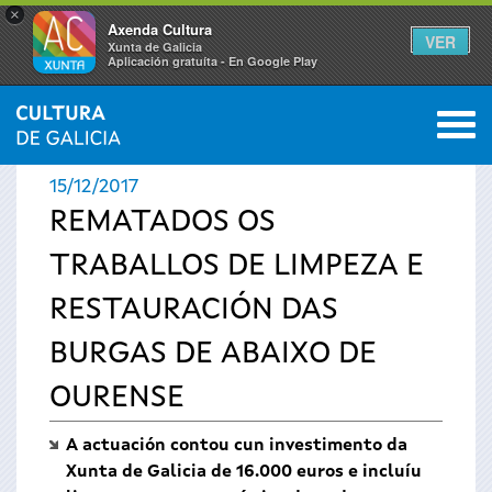
×
Axenda Cultura
VER
Xunta de Galicia
Aplicación gratuíta - En Google Play
Saltar al menú
M
INICIO
›
ACTUALIDADE
0
Vostede
15/12/2017
está
REMATADOS OS
TRABALLOS DE LIMPEZA E
aquí
RESTAURACIÓN DAS
BURGAS DE ABAIXO DE
OURENSE
A actuación contou cun investimento da
Xunta de Galicia de 16.000 euros e incluíu