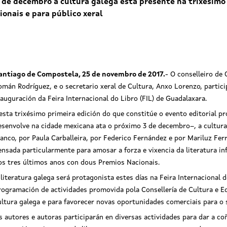
de decembro a cultura galega está presente na trixésimo 
ionais e para público xeral
antiago de Compostela, 25 de novembro de 2017
.
- O conselleiro de 
omán Rodríguez, e o secretario xeral de Cultura, Anxo Lorenzo, partic
nauguración da Feira Internacional do Libro (FIL) de Guadalaxara.
esta trixésimo primeira edición do que constitúe o evento editorial p
esenvolve na cidade mexicana ata o próximo 3 de decembro–, a cultura
lanco, por Paula Carballeira, por Federico Fernández e por Mariluz Fer
ensada particularmente para amosar a forza e vixencia da literatura inf
os tres últimos anos con dous Premios Nacionais.
teratura galega, protagonista na
 literatura galega será protagonista estes días na Feira Internacional 
ramación da Feira Internacional do
rogramación de actividades promovida pola Consellería de Cultura e E
 de Guadalajara
ultura galega e para favorecer novas oportunidades comerciais para o s
s autores e autoras participarán en diversas actividades para dar a coñ