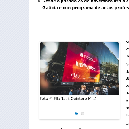
Desde o pasado 25 de novembro ata o 3 
Galicia e cun programa de actos profes
S
R
i
N
d
B
p
n
Foto © FIL/Nabil Quintero Milián
A li
A
prog
p
Libro
c
O