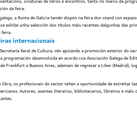
esentacións, sinaturas de libros e encontros, tanto no marco da progr
ión da feira.
 galego, a Xunta de Galicia tamén dispón na feira dun stand con espazo
se exhibe unha selección dos títulos máis recentes dalgunhas das prin
feira.
iras internacionais
 Secretaría Xeral de Cultura, vén apoiando a promoción exterior do sec
nha programación desenvolvida en acordo coa Asociación Galega de Edit
 de Frankfurt e Buenos Aires, ademais de regresar a Liber (Madrid), log
o libro, os profesionais do sector teñen a oportunidade de estreitar l
ricanos. Autores, axentes literarios, bibliotecarios, libreiros e máis 
tantes.