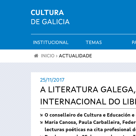
INSTITUCIONAL
TEMAS
P
Menú
INICIO
›
ACTUALIDADE
principal
Vostede
25/11/2017
está
A LITERATURA GALEGA
aquí
INTERNACIONAL DO LI
O conselleiro de Cultura e Educación e
María Canosa, Paula Carballeira, Federi
lecturas poéticas na cita profesional 