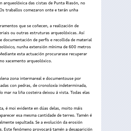
n arqueolóxica das cistas de Punta Riasón, no
. Os traballos comezaron onte e terán unha
ramentos que se coñecen, a realización de
riais ou outras estruturas arqueolóxicas. Así
e documentación de perfís e recollida de material
as de Punta
ueolóxico, nunha extensión mínima de 600 metros
 Mediante esta actuación procurarase recuperar
 no xacemento arqueolóxico.
 plena zona intermareal e documentouse por
adas con pedras, de cronoloxía indeterminada,
 mar na liña costeira deixou á vista. Todas elas
ta, é moi evidente en dúas delas, moito máis
saparecer esa mesma cantidade de terreo. Tamén é
ialmente sepultada. Se a evolución da erosión
las. Este fenómeno provocará tamén a desaparición