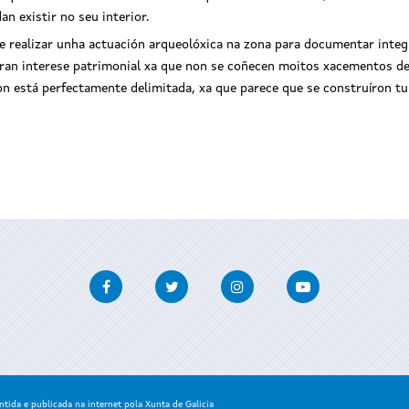
n existir no seu interior.
de realizar unha actuación arqueolóxica na zona para documentar inte
 gran interese patrimonial xa que non se coñecen moitos xacementos 
on está perfectamente delimitada, xa que parece que se construíron t
Facebook
Twitter
Instagram
Youtube
ida e publicada na internet pola Xunta de Galicia