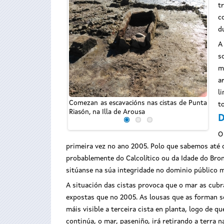
t
c
d
A
s
m
a
l
Comezan as escavacións nas cistas de Punta
Comez
t
Riasón, na Illa de Arousa
Riasó
D
O
primeira vez no ano 2005. Polo que sabemos até 
probablemente do Calcolítico ou da Idade do Bron
sitúanse na súa integridade no dominio público m
A situación das cistas provoca que o mar as cubr
expostas que no 2005. As lousas que as forman s
máis visible a terceira cista en planta, logo de q
continúa, o mar, paseniño, irá retirando a terra