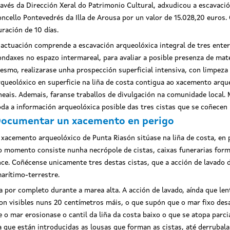
ravés da Dirección Xeral do Patrimonio Cultural, adxudicou a escavació
oncello Pontevedrés da Illa de Arousa por un valor de 15.028,20 euros
uración de 10 días.
 actuación comprende a escavación arqueolóxica integral de tres enter
ondaxes no espazo intermareal, para avaliar a posible presenza de mate
esmo, realizarase unha prospección superficial intensiva, con limpeza 
Comezan as escavacións nas cist
rqueolóxico en superficie na liña de costa contigua ao xacemento arq
Riasón, na Illa de Arousa
ineais. Ademais, faranse traballos de divulgación na comunidade local.
an as escavacións nas cistas de Punta
oda a información arqueolóxica posible das tres cistas que se coñecen
n, na Illa de Arousa
ocumentar un xacemento en perigo
 xacemento arqueolóxico de Punta Riasón sitúase na liña de costa, en
o momento consiste nunha necrópole de cistas, caixas funerarias form
ce. Coñécense unicamente tres destas cistas, que a acción de lavado do
arítimo-terrestre.
a por completo durante a marea alta. A acción de lavado, aínda que len
on visibles nuns 20 centímetros máis, o que supón que o mar fixo de
ue o mar erosionase o cantil da liña da costa baixo o que se atopa parc
 na que están introducidas as lousas que forman as cistas, até derruba