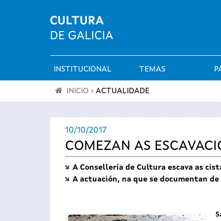
INSTITUCIONAL
TEMAS
P
Menú
INICIO
›
ACTUALIDADE
principal
Vostede
10/10/2017
está
COMEZAN AS ESCAVACIÓ
aquí
A Consellería de Cultura escava as cis
A actuación, na que se documentan de 
S