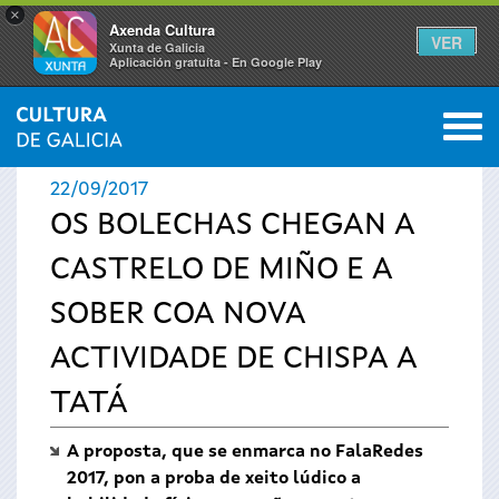
×
Axenda Cultura
VER
Xunta de Galicia
Aplicación gratuíta - En Google Play
Saltar al menú
M
INICIO
›
ACTUALIDADE
0
Vostede
22/09/2017
está
OS BOLECHAS CHEGAN A
CASTRELO DE MIÑO E A
aquí
SOBER COA NOVA
ACTIVIDADE DE CHISPA A
TATÁ
A proposta, que se enmarca no FalaRedes
2017, pon a proba de xeito lúdico a