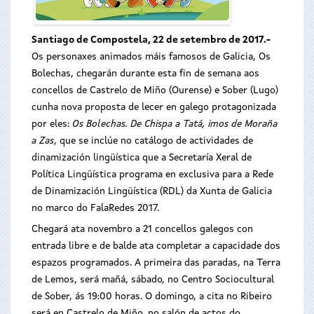
Santiago de Compostela, 22 de setembro de 2017.-
Os personaxes animados máis famosos de Galicia, Os
Bolechas, chegarán durante esta fin de semana aos
concellos de Castrelo de Miño (Ourense) e Sober (Lugo)
cunha nova proposta de lecer en galego protagonizada
por eles:
Os Bolechas. De Chispa a Tatá, imos de Moraña
a Zas
, que se inclúe no catálogo de actividades de
dinamización lingüística que a Secretaría Xeral de
Política Lingüística programa en exclusiva para a Rede
de Dinamización Lingüística (RDL) da Xunta de Galicia
no marco do FalaRedes 2017.
Chegará ata novembro a 21 concellos galegos con
entrada libre e de balde ata completar a capacidade dos
espazos programados. A primeira das paradas, na Terra
de Lemos, será mañá, sábado, no Centro Sociocultural
de Sober, ás 19:00 horas. O domingo, a cita no Ribeiro
será en Castrelo de Miño, no salón de actos do