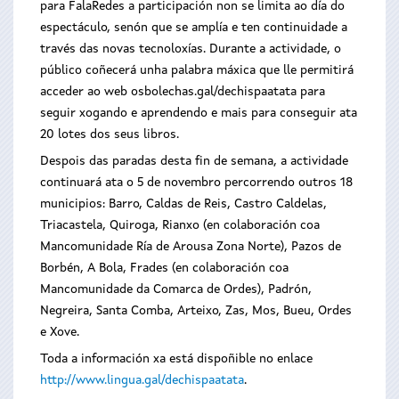
para FalaRedes a participación non se limita ao día do
espectáculo, senón que se amplía e ten continuidade a
través das novas tecnoloxías. Durante a actividade, o
público coñecerá unha palabra máxica que lle permitirá
acceder ao web osbolechas.gal/dechispaatata para
seguir xogando e aprendendo e mais para conseguir ata
20 lotes dos seus libros.
Despois das paradas desta fin de semana, a actividade
continuará ata o 5 de novembro percorrendo outros 18
municipios: Barro, Caldas de Reis, Castro Caldelas,
Triacastela, Quiroga, Rianxo (en colaboración coa
Mancomunidade Ría de Arousa Zona Norte), Pazos de
Borbén, A Bola, Frades (en colaboración coa
Mancomunidade da Comarca de Ordes), Padrón,
Negreira, Santa Comba, Arteixo, Zas, Mos, Bueu, Ordes
e Xove.
Toda a información xa está dispoñible no enlace
http://www.lingua.gal/dechispaatata
.