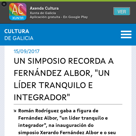
×
Axenda Cultura
VER
Xunta de Galicia
Aplicación gratuíta - En Google Play
Saltar al menú
M
INICIO
›
ACTUALIDADE
0
Vostede
15/09/2017
está
UN SIMPOSIO RECORDA A
FERNÁNDEZ ALBOR, "UN
aquí
LÍDER TRANQUILO E
INTEGRADOR"
Román Rodríguez gaba a figura de
Fernández Albor, "un líder tranquilo e
integrador", na inauguración do
simposio Xerardo Fernández Albor e o seu