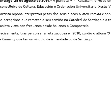
antiago, 28 de agosto de 2014.-
A pianista Mini Kawakami ofreceu un 
 conselleiro de Cultura, Educación e Ordenación Universitaria, Xesús 
 artista nipona interpretou pezas dos seus discos
O meu camiño
e
Son
os peregrinos que rematan o seu camiño na Catedral de Santiago e a tod
ianista viaxa con frecuenca desde hai anos a Compostela.
recisamente, t
ras percorrer a ruta xacobea en 2010, xurdiu o álbum
'O
e Kumano, que ten un vínculo de irmandade co de Santiago.
nselleiro de Cultura, Educación e
O conselleiro de Cultura, E
nación Universitaria, Xesús Vázquez
Ordenación Universitaria, Xes
, asistiu hoxe ao concerto que a
Abad, asistiu hoxe ao conc
ista xaponesa Mine Kawakami ofreceu
pianista xaponesa Mine Kawaka
tedral de Santiago de Compostela
na Catedral de Santiago de Com