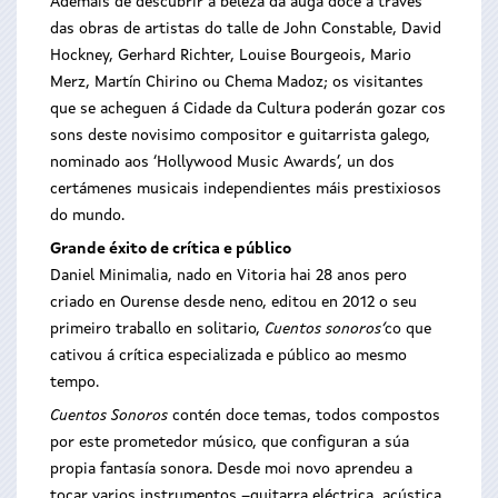
Ademais de descubrir a beleza da auga doce a través
das obras de artistas do talle de John Constable, David
Hockney, Gerhard Richter, Louise Bourgeois, Mario
Merz, Martín Chirino ou Chema Madoz; os visitantes
que se acheguen á Cidade da Cultura poderán gozar cos
sons deste novisimo compositor e guitarrista galego,
nominado aos ‘Hollywood Music Awards’, un dos
certámenes musicais independientes máis prestixiosos
do mundo.
Grande éxito de crítica e público
Daniel Minimalia, nado en Vitoria hai 28 anos pero
criado en Ourense desde neno, editou en 2012 o seu
primeiro traballo en solitario,
Cuentos sonoros’
co que
cativou á crítica especializada e público ao mesmo
tempo.
Cuentos Sonoros
contén doce temas, todos compostos
por este prometedor músico, que configuran a súa
propia fantasía sonora. Desde moi novo aprendeu a
tocar varios instrumentos –guitarra eléctrica, acústica,