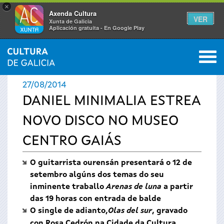
×
Axenda Cultura
VER
Xunta de Galicia
Aplicación gratuíta - En Google Play
Saltar al menú
M
INICIO
›
ACTUALIDADE
0
Vostede
27/08/2014
está
DANIEL MINIMALIA ESTREA
NOVO DISCO NO MUSEO
aquí
CENTRO GAIÁS
O guitarrista ourensán presentará o 12 de
setembro algúns dos temas do seu
inminente traballo
Arenas de luna
a partir
das 19 horas con entrada de balde
O single de adianto,
Olas del sur
, gravado
con Rosa Cedrón na Cidade da Cultura,