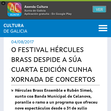
×
Axenda Cultura
VER
Xunta de Galicia
Aplicación gratuíta - En Google Play
Saltar al menú
M
INICIO
›
ACTUALIDADE
0
Vostede
04/08/2017
está
O FESTIVAL HÉRCULES
BRASS DESPIDE A SÚA
aquí
CUARTA EDICIÓN CUNHA
XORNADA DE CONCERTOS
Hércules Brass Ensemble e Rubén Simeó,
xunto coa Banda Municipal de Celanova,
poranlle o ramo a un programa que ofreceu
nove espectáculos desde o 31 de xullo