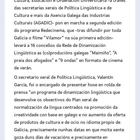
Cultura, Educación e Ordenación Universitaria -a través
das secretarías xerais de Política Lingüística e de
Cultura e mais da Axencia Galega das Industrias
Culturais (AGADIC)- pon en marcha a segunda edición
do programa Redecinema, que -tras difundir por toda
Galicia o filme “Vilamor” na súa primeira edición-
levará a 16 concellos da Rede de Dinamización
Lingüística as (co)producións galegas “Maimiño”, “A
praia dos afogados” e “9 ondas” en formato de cinema
de verán.
O secretario xeral de Política Lingüística, Valentín
García, foi o encargado de presentar hoxe en rolda de
prensa “un programa de dinamización lingüística que
desenvolve os obxectivos do Plan xeral de
normalización da lingua centrados na promoción da
creatividade con base en galego e no aumento da oferta
de produtos de cultura e de ocio no idioma propio de
Galicia, precisamente nunhas datas en que moita xente
goza duns días de vacacións e precisamente en