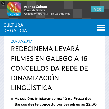
×
Axenda Cultura
VER
Xunta de Galicia
Aplicación gratuíta - En Google Play
Saltar al menú
M
INICIO
›
ACTUALIDADE
0
Vostede
20/07/2017
está
REDECINEMA LEVARÁ
FILMES EN GALEGO A 16
aquí
CONCELLOS DA REDE DE
DINAMIZACIÓN
LINGÜÍSTICA
As sesións iniciaranse mañá na Praza dos
Barcos deste concello pontevedrés ás 22:30