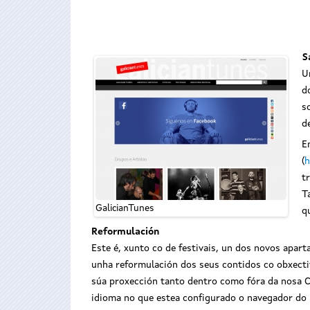
S
U
d
s
d
E
(
h
t
T
GalicianTunes
q
Reformulación
Este é, xunto co de festivais, un dos novos apa
unha reformulación dos seus contidos co obxectivo
súa proxección tanto dentro como fóra da nosa C
idioma no que estea configurado o navegador do 