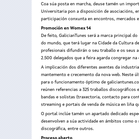
Coa súa posta en marcha, deuse tamén un importa
Universitaria pon a disposición de asociacións, e
participación conxunta en encontros, mercados e 
Promoción en Womex 14
De feito, GalicianTunes será a marca principal d
do mundo, que terá lugar na Cidade da Cultura d
profesionais difundirán o seu traballo e os seus 
2.500 delegados que a feira agarda congregar na 
A implicación dos diferentes axentes da industr
mantemento e crecemento da nova web. Neste últim
para o funcionamento óptimo de galiciantunes.com.
reúnen referencias a 325 traballos discográficos
bandas e solistas (traxectoria, contacto para con
streaming e portais de venda de música en liña q
O portal inclúe tamén un apartado dedicado espe
desenvolven a súa actividade en ámbitos como o 
discográfica, entre outros.
Proceso aberto