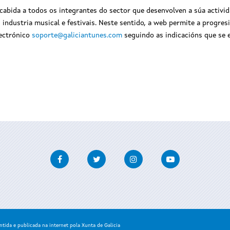
abida a todos os integrantes do sector que desenvolven a súa activida
s, industria musical e festivais. Neste sentido, a web permite a progre
lectrónico
soporte@galiciantunes.com
seguindo as indicacións que se e
Facebook
Twitter
Instagram
Youtube
ida e publicada na internet pola Xunta de Galicia