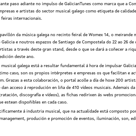
nte paso adiante no impulso de GalicianTunes como marca que a Cons
mpresas e artistas do sector musical galego como etiqueta de calidade
feiras internacionais.
o pavillón da música galega no recinto feiral de Womex 14, o meirand
e Galicia e noutros espazos de Santiago de Compostela do 22 ao 26 de
artistas a través deste gran stand, desde o que se dará a coñecer a ri
edición deste ano.
ia musical galega está a resultar fundamental á hora de impulsar Gal
o caso, son os propios intérpretes e empresas os que facilitan e act
 Grazas a esta colaboración, o portal acolle a día de hoxe 200 artist
 e dan acceso á reprodución en liña de 410 vídeos musicais. Ademais d
tratación, discografía e vídeos), as fichas redirixen ás webs promocion
ue estean dispoñibles en cada caso.
cificamente á industria musical, que na actualidade está composto po
management, produción e promoción de eventos, iluminación, son, edi