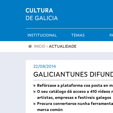
INSTITUCIONAL
TEMAS
P
Menú
INICIO
›
ACTUALIDADE
principal
Vostede
22/08/2014
está
GALICIANTUNES DIFUND
aquí
Refórzase a plataforma coa posta en ma
O seu catálogo dá acceso a 410 vídeos 
artistas, empresas e festivais galegos
Procura converterse nunha ferramenta ú
marca común