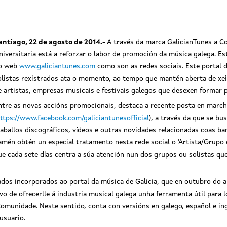
antiago, 22 de agosto de 2014.-
A través da marca GalicianTunes a Co
niversitaria está a reforzar o labor de promoción da música galega. E
o web
www.galiciantunes.com
como son as redes sociais. Este portal 
olistas rexistrados ata o momento, ao tempo que mantén aberta de xei
e artistas, empresas musicais e festivais galegos que desexen formar 
ntre as novas accións promocionais, destaca a recente posta en marcha
ttps://www.facebook.com/galiciantunesofficial
), a través da que se b
raballos discográficos, vídeos e outras novidades relacionadas coas b
amén obtén un especial tratamento nesta rede social o ‘Artista/Grupo 
ue cada sete días centra a súa atención nun dos grupos ou solistas que
rtados incorporados ao portal da música de Galicia, que en outubro d
 de ofrecerlle á industria musical galega unha ferramenta útil para lo
omunidade. Neste sentido, conta con versións en galego, español e i
usuario.