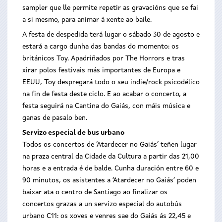
sampler que lle permite repetir as gravacións que se fai
a si mesmo, para animar á xente ao baile.
A festa de despedida terá lugar o sábado 30 de agosto e
estará a cargo dunha das bandas do momento: os
británicos Toy. Apadriñados por The Horrors e tras
xirar polos festivais más importantes de Europa e
EEUU, Toy despregará todo o seu indie/rock psicodélico
na fin de festa deste ciclo. E ao acabar o concerto, a
festa seguirá na Cantina do Gaiás, con máis música e
ganas de pasalo ben.
Servizo especial de bus urbano
Todos os concertos de ‘Atardecer no Gaiás’ teñen lugar
na praza central da Cidade da Cultura a partir das 21,00
horas e a entrada é de balde. Cunha duración entre 60 e
90 minutos, os asistentes a ‘Atardecer no Gaiás’ poden
baixar ata o centro de Santiago ao finalizar os
concertos grazas a un servizo especial do autobús
urbano C11: os xoves e venres sae do Gaiás ás 22,45 e