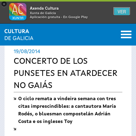
×
Axenda Cultura
VER
Xunta de Galicia
Aplicación gratuíta - En Google Play
Saltar al menú
M
INICIO
›
ACTUALIDADE
0
Vostede
19/08/2014
está
CONCERTO DE LOS
PUNSETES EN ATARDECER
aquí
NO GAIÁS
O ciclo remata a vindeira semana con tres
citas imprescindibles: a cantautora María
Rodés, o bluesman compostelán Adrián
Costa e os ingleses Toy