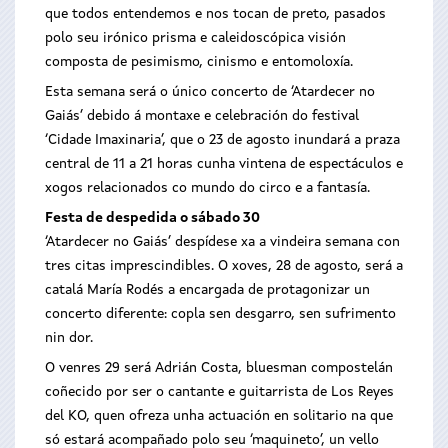
que todos entendemos e nos tocan de preto, pasados
polo seu irónico prisma e caleidoscópica visión
composta de pesimismo, cinismo e entomoloxía.
Esta semana será o único concerto de ‘Atardecer no
Gaiás’ debido á montaxe e celebración do festival
‘Cidade Imaxinaria’, que o 23 de agosto inundará a praza
central de 11 a 21 horas cunha vintena de espectáculos e
xogos relacionados co mundo do circo e a fantasía.
Festa de despedida o sábado 30
‘Atardecer no Gaiás’ despídese xa a vindeira semana con
tres citas imprescindibles. O xoves, 28 de agosto, será a
catalá María Rodés a encargada de protagonizar un
concerto diferente: copla sen desgarro, sen sufrimento
nin dor.
O venres 29 será Adrián Costa, bluesman compostelán
coñecido por ser o cantante e guitarrista de Los Reyes
del KO, quen ofreza unha actuación en solitario na que
só estará acompañado polo seu ‘maquineto’, un vello