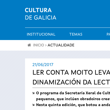
INSTITUCIONAL
TEMAS
P
Menú
INICIO
›
ACTUALIDADE
principal
Vostede
21/06/2017
está
LER CONTA MOITO LEVA
aquí
DINAMIZACIÓN DA LECT
O programa da Secretaría Xeral de Cult
pequenos, que inclúen obradoiros creat
Nesta quinta edición, que botou a and