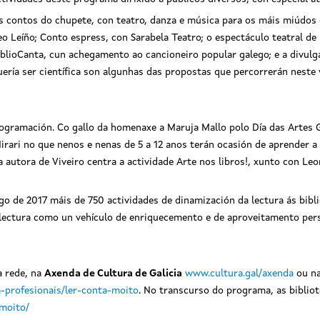
s contos do chupete, con teatro, danza e música para os máis miúdos d
eo Leíño; Conto espress, con Sarabela Teatro; o espectáculo teatral de
iblioCanta, cun achegamento ao cancioneiro popular galego; e a divulg
uería ser científica son algunhas das propostas que percorrerán neste 
rogramación. Co gallo da homenaxe a Maruja Mallo polo Día das Artes 
ari no que nenos e nenas de 5 a 12 anos terán ocasión de aprender a re
 a autora de Viveiro centra a actividade Arte nos libros!, xunto con Le
ngo de 2017 máis de 750 actividades de dinamización da lectura ás bibl
a lectura como un vehículo de enriquecemento e de aproveitamento per
a rede, na
Axenda de Cultura de Galicia
www.cultura.gal/axenda
ou na
ra-profesionais/ler-conta-moito
. No transcurso do programa, as biblio
amoito/