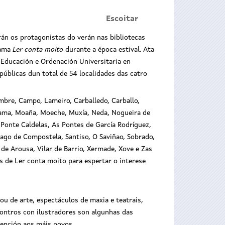
Escoitar
erán os protagonistas do verán nas bibliotecas
rama
Ler conta moito
durante a época estival. Ata
, Educación e Ordenación Universitaria en
públicas dun total de 54 localidades das catro
bre, Campo, Lameiro, Carballedo, Carballo,
 Lama, Moaña, Moeche, Muxía, Neda, Nogueira de
 Ponte Caldelas, As Pontes de García Rodríguez,
tiago de Compostela, Santiso, O Saviñao, Sobrado,
a de Arousa, Vilar de Barrio, Xermade, Xove e Zas
s de Ler conta moito para espertar o interese
ou de arte, espectáculos de maxia e teatrais,
contros con ilustradores son algunhas das
tención aos máis novos.