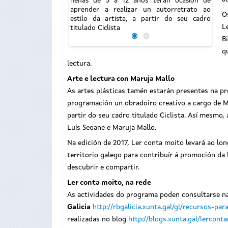
nenas de 5 a 12 anos terán ocasión de
aprender a realizar un autorretrato ao
O
estilo da artista, a partir do seu cadro
L
titulado Ciclista
B
q
lectura.
Arte e lectura con Maruja Mallo
As artes plásticas tamén estarán presentes na p
programación un obradoiro creativo a cargo de Mir
partir do seu cadro titulado Ciclista. Así mesmo,
Luís Seoane e Maruja Mallo.
Na edición de 2017, Ler conta moito levará ao lo
territorio galego para contribuír á promoción d
descubrir e compartir.
Ler conta moito, na rede
As actividades do programa poden consultarse n
Galicia
http://rbgalicia.xunta.gal/gl/recursos-pa
realizadas no blog
http://blogs.xunta.gal/lercont