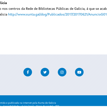
licia
os centros da Rede de Bibliotecas Públicas de Galicia, á que se acab
alicia
http://www.xunta.gal/dog/Publicados/2017/20170621/AnuncioG0
Facebook
Twitter
Instagram
Youtube
ida e publicada na internet pola Xunta de Galicia
a
-
Accesibilidade
-
Aviso legal
-
Mapa do portal
-
RSS