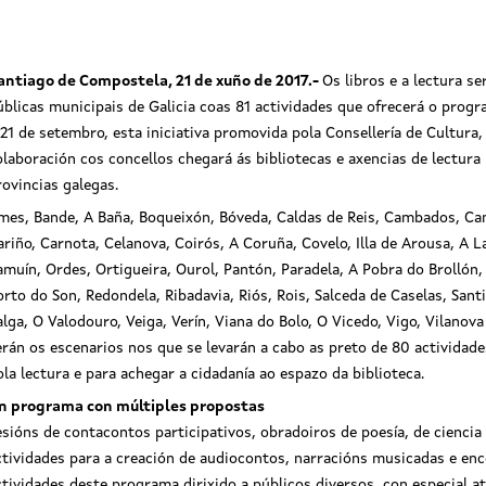
antiago de Compostela, 21 de xuño de 2017
.-
Os libros e a lectura s
úblicas municipais de Galicia coas 81 actividades que ofrecerá o prog
 21 de setembro, esta iniciativa promovida pola Consellería de Cultura
olaboración cos concellos chegará ás bibliotecas e axencias de lectura 
rovincias galegas.
mes, Bande, A Baña, Boqueixón, Bóveda, Caldas de Reis, Cambados, Cam
ariño, Carnota, Celanova, Coirós, A Coruña, Covelo, Illa de Arousa, A
amuín, Ordes, Ortigueira, Ourol, Pantón, Paradela, A Pobra do Brollón,
orto do Son, Redondela, Ribadavia, Riós, Rois, Salceda de Caselas, San
alga, O Valodouro, Veiga, Verín, Viana do Bolo, O Vicedo, Vigo, Vilanov
erán os escenarios nos que se levarán a cabo as preto de 80 actividade
ola lectura e para achegar a cidadanía ao espazo da biblioteca.
n programa con múltiples propostas
esións de contacontos participativos, obradoiros de poesía, de ciencia 
ctividades para a creación de audiocontos, narracións musicadas e en
ctividades deste programa dirixido a públicos diversos, con especial a