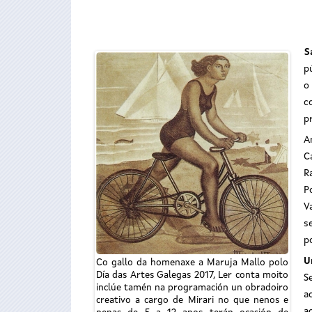
S
p
o
c
p
A
C
R
P
V
s
p
U
Co gallo da homenaxe a Maruja Mallo polo
Día das Artes Galegas 2017, Ler conta moito
S
inclúe tamén na programación un obradoiro
a
creativo a cargo de Mirari no que nenos e
a