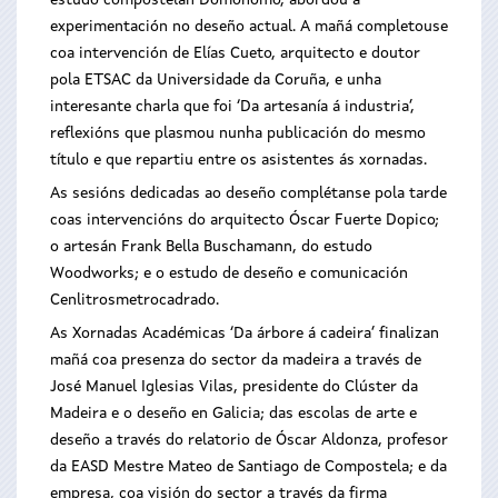
estudo compostelán Domohomo, abordou a
experimentación no deseño actual. A mañá completouse
coa intervención de Elías Cueto, arquitecto e doutor
pola ETSAC da Universidade da Coruña, e unha
interesante charla que foi ‘Da artesanía á industria’,
reflexións que plasmou nunha publicación do mesmo
título e que repartiu entre os asistentes ás xornadas.
As sesións dedicadas ao deseño complétanse pola tarde
coas intervencións do arquitecto Óscar Fuerte Dopico;
o artesán Frank Bella Buschamann, do estudo
Woodworks; e o estudo de deseño e comunicación
Cenlitrosmetrocadrado.
As Xornadas Académicas ‘Da árbore á cadeira’ finalizan
mañá coa presenza do sector da madeira a través de
José Manuel Iglesias Vilas, presidente do Clúster da
Madeira e o deseño en Galicia; das escolas de arte e
deseño a través do relatorio de Óscar Aldonza, profesor
da EASD Mestre Mateo de Santiago de Compostela; e da
empresa, coa visión do sector a través da firma