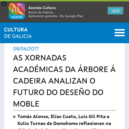
×
Axenda Cultura
VER
Xunta de Galicia
Aplicación gratuíta - En Google Play
Saltar al menú
M
INICIO
›
ACTUALIDADE
0
Vostede
08/06/2017
está
AS XORNADAS
ACADÉMICAS DA ÁRBORE Á
aquí
CADEIRA ANALIZAN O
FUTURO DO DESEÑO DO
MOBLE
Tomás Alonso, Elías Cueto, Luis Gil Pita e
Xulio Turnes de Domohomo reflexionan na