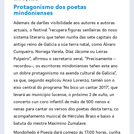
Protagonismo dos poetas
mindonienses
Ademais de darlles visibilidade aos autores e autoras
actuais, o festival “recupera figuras senlleiras do noso
sistema literario que teñen nunha das sete capitais do
antigo reino de Galicia a súa terra natal, como Álvaro
Cunqueiro, Noriega Varela, Díaz Jácome ou Leiras
Pulpeiro”, afirmou o secretario xeral. “Precisamente –
recordou–, os escritores mindonienses teñen este ano
un dobre protagonismo na axenda cultural de Galicia”,
xa que, segundo explicou Anxo Lorenzo, tamén son o
eixo central do programa ‘No bico un cantar 2017’, que
levará ao municipio lucense, o próximo 2 de xuño, un
concerto cun coro infantil de máis de 500 nenos e
nenas para cantar os versos dos poetas desta terra, co
acompañamento musical de Hércules Brass e baixo a
batuta do mestre Maximino Zumalave.
Mondoñedo é Poesía dará comezo ás 17:00 horas, cunha