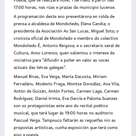
Poesía, que se realizará hoxe, 1 de maio, a partir das
17:00 horas, nas rúas e prazas do municipio lucense.
A programación deste ano presentárona en rolda de
prensa a alcaldesa de Mondoñedo, Elena Candia; o
presidente da Asociación As San Lucas, Miguel Soto; o
cronista oficial de Mondoñedo e membro do colectivo
Mondoñedo É, Antonio Reigosa; e o secretario xeral de
Cultura, Anxo Lorenzo, quen salientou o interese da
iniciativa para “difundir e poñer en valor as voces
actuais das letras galegas”.
Manuel Rivas, Eva Veiga, Marta Dacosta, Miriam
Ferradáns, Modesto Fraga, Montse González, Ana Vila,
Antón de Guizán, Antón Fortes, Carmen Lage, Carmen
Rodríguez, Daniel Irimia, Eva García e Paloma Suanzes
son os protagonistas este ano do recital poético
musical, que terá lugar ás 19:00 horas no auditorio
Pascual Veiga. Tampouco faltarán as regueifas nin as
propostas artísticas, cunha exposición que terá como
eixo a poesía.