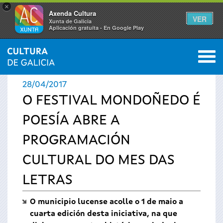
×
Axenda Cultura
VER
Xunta de Galicia
Aplicación gratuíta - En Google Play
Saltar al menú
M
INICIO
›
ACTUALIDADE
0
Vostede
28/04/2017
está
O FESTIVAL MONDOÑEDO É
POESÍA ABRE A
aquí
PROGRAMACIÓN
CULTURAL DO MES DAS
LETRAS
O municipio lucense acolle o 1 de maio a
cuarta edición desta iniciativa, na que