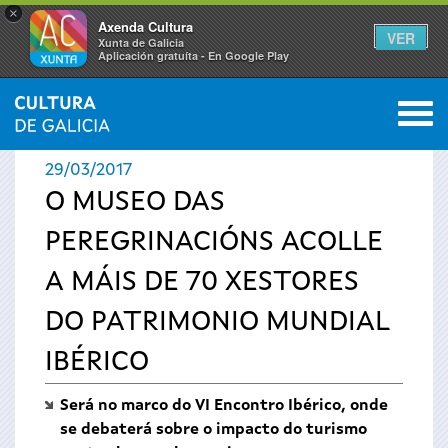
×
Axenda Cultura
VER
Xunta de Galicia
Aplicación gratuíta - En Google Play
Saltar al menú
M
INICIO
›
ACTUALIDADE
0
Vostede
29/03/2017
está
O MUSEO DAS
PEREGRINACIÓNS ACOLLE
aquí
A MÁIS DE 70 XESTORES
DO PATRIMONIO MUNDIAL
IBÉRICO
Será no marco do VI Encontro Ibérico, onde
se debaterá sobre o impacto do turismo